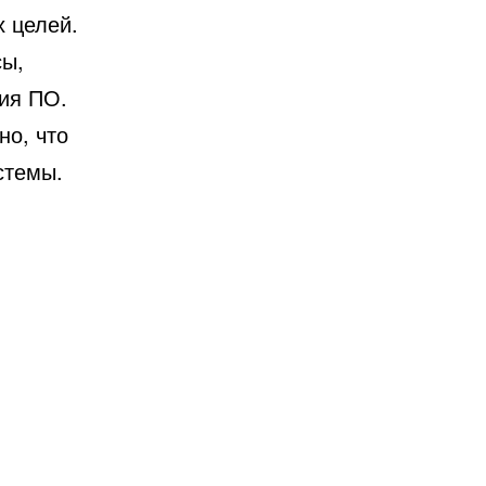
х целей.
сы,
ия ПО.
но, что
стемы.