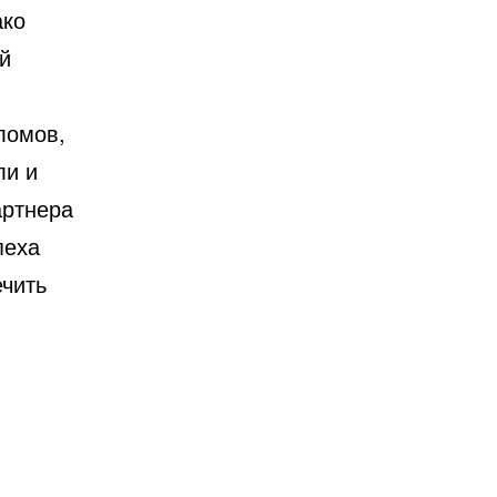
ако
й
ломов,
ли и
артнера
пеха
ечить