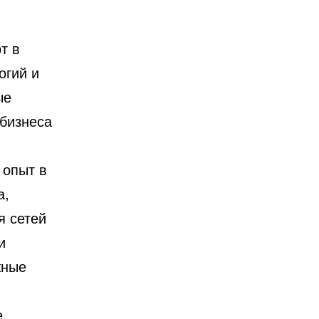
т в
огий и
ые
бизнеса
 опыт в
а,
я сетей
и
жные
,