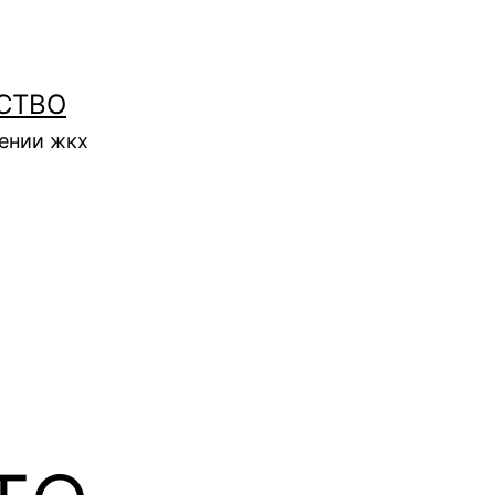
СТВО
нении жкх
те