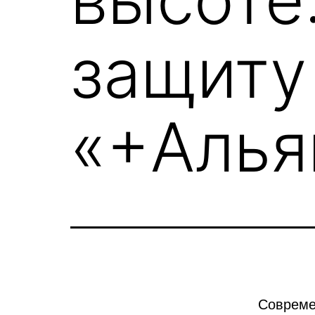
защиту
«+Алья
Совреме