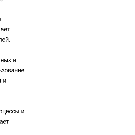
в
вает
лей.
нных и
ьзование
 и
оцессы и
ает