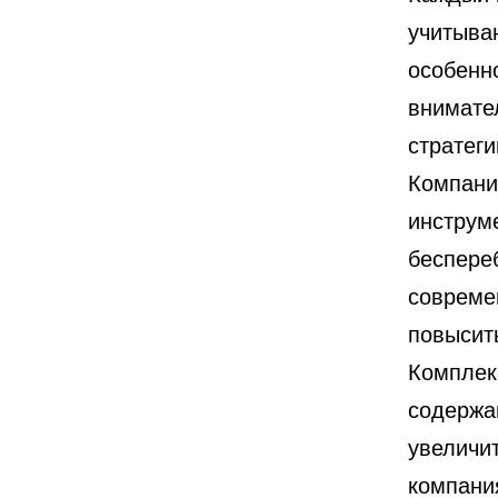
учитыва
особенн
внимате
стратег
Компани
инструм
беспере
совреме
повысит
Комплек
содержа
увеличи
компани