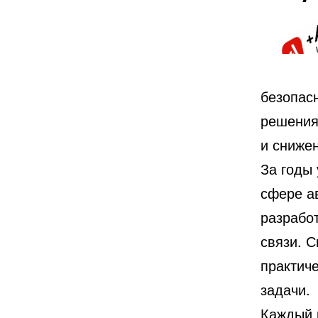
безопас
решения
и снижен
За годы
сфере а
разрабо
связи. 
практич
задачи.
Каждый 