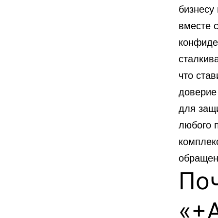
бизнесу
вместе 
конфиде
сталкива
что став
доверие
для защ
любого 
комплек
обращен
По
«+