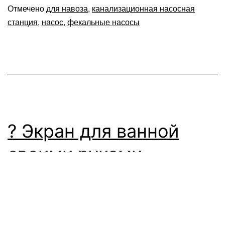
Отмечено
для навоза
,
канализационная насосная
станция
,
насос
,
фекальные насосы
? Экран для ванной
своими руками
Экран для ванной своими руками:
изготовление и установка Для маскировки
сантехнических узлов, находящихся под