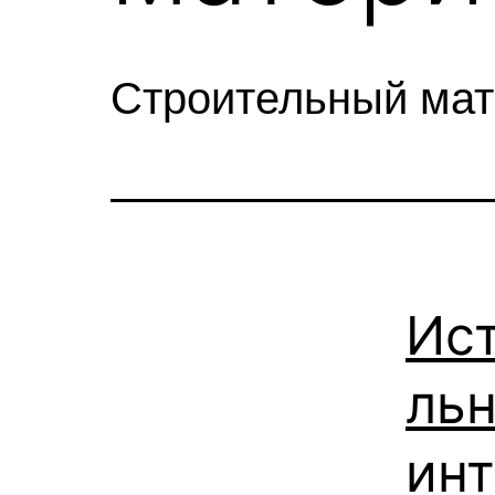
Строительный ма
Ис
ль
ин