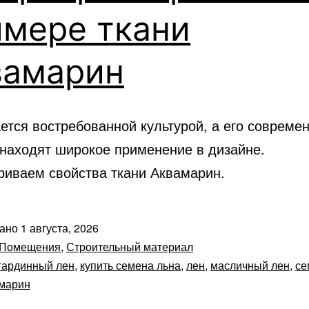
имере ткани
вамарин
ется востребованной культурой, а его совреме
 находят широкое применение в дизайне.
риваем свойства ткани Аквамарин.
вано
1 августа, 2026
Помещения
,
Строительный материал
гардинный лен
,
купить семена льна
,
лен
,
масличный лен
,
се
амарин