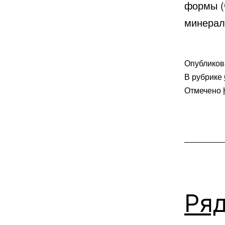
формы (
минерал
Опублико
В рубрике
Отмечено
Ря