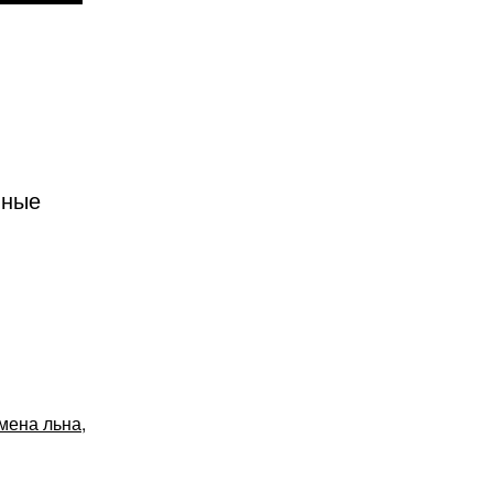
нные
мена льна
,