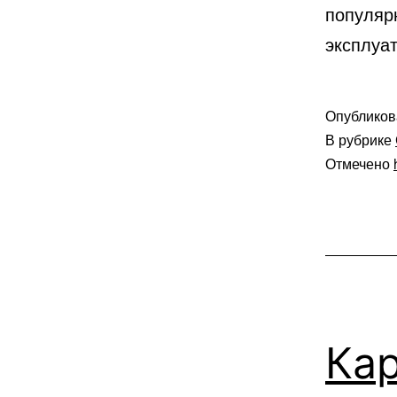
популяр
эксплуа
Опублико
В рубрике
Отмечено
Ка