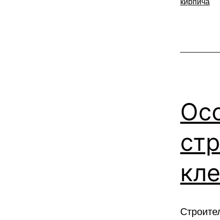
кирпича
Ос
стр
кле
Строите