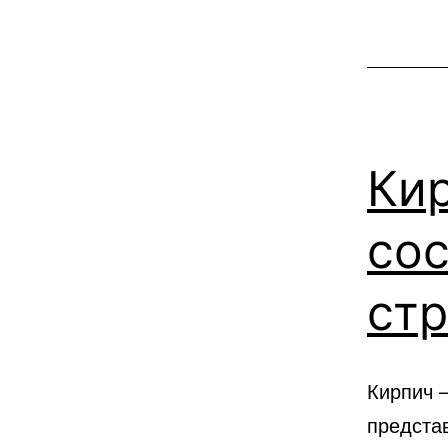
Кир
сос
ст
Кирпич 
предста