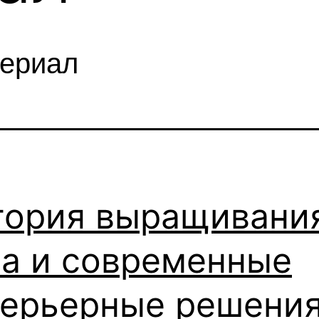
териал
тория выращивани
на и современные
терьерные решения