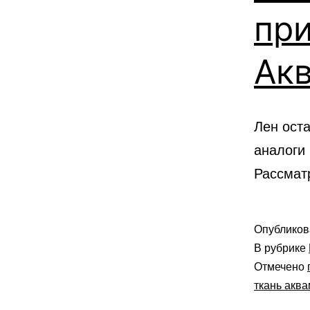
пр
Ак
Лен оста
аналоги
Рассмат
Опублико
В рубрике
Отмечено
ткань акв