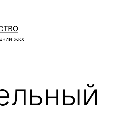
СТВО
нении жкх
ельный