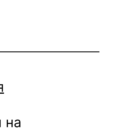
я
 на