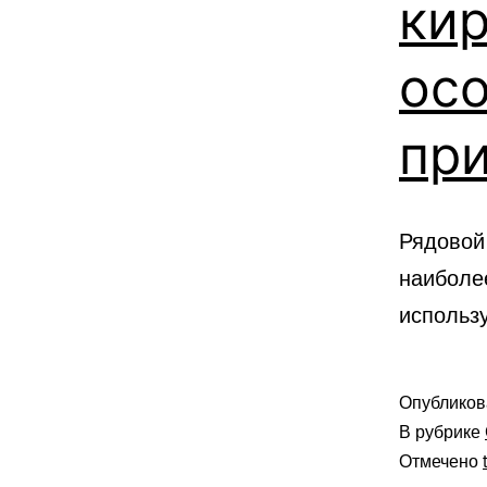
кир
ос
пр
Рядовой
наиболе
использ
Опублико
В рубрике
Отмечено