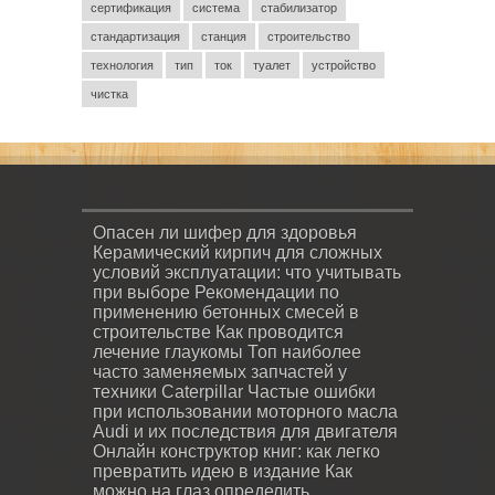
сертификация
система
стабилизатор
стандартизация
станция
строительство
технология
тип
ток
туалет
устройство
чистка
Опасен ли шифер для здоровья
Керамический кирпич для сложных
условий эксплуатации: что учитывать
при выборе
Рекомендации по
применению бетонных смесей в
строительстве
Как проводится
лечение глаукомы
Топ наиболее
часто заменяемых запчастей у
техники Caterpillar
Частые ошибки
при использовании моторного масла
Audi и их последствия для двигателя
Онлайн конструктор книг: как легко
превратить идею в издание
Как
можно на глаз определить