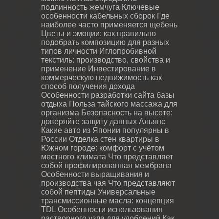
подлинность жемчуга
Ключевые
особенности кабельных сборок
Где
наиболее часто применяется щебень
Цветы и эмоции: как правильно
подобрать композицию для разных
типов личности
Иглопробивной
текстиль: производство, свойства и
применение
Инвестирование в
коммерческую недвижимость как
способ получения дохода
Особенности разработки сайта базы
отдыха
Польза тайского массажа для
организма
Безопасность на высоте:
доверяйте защиту данных Альянс
Какие авто из Японии популярны в
России
Отделка стен квартиры в
Южном городе: комфорт с учётом
местного климата
Что представляет
собой профилированная мембрана
Особенности выращивания и
производства чая
Что представляют
собой пептиды
Универсальные
трансмиссионные масла: концепция
TDL
Особенности использования
растворного узла для удобрений
Как