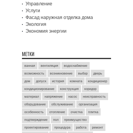
Управление
Услуги
Фасад наружная отделка дома
Экология
Экономия энергии
МЕТКИ
ванная
вентиляция
водоснабжение
возможность
возникновение
выбор
дверь
дом
допуск
история
комната
кондиционер
кондиционирование
конструкция
коридор
материал
напряжение
насос
неисправность
оборудование
обслуживание
организация
особенность
отопление
очистка
плитка
подтверждение
пол
преимущество
проектирование
процедура
работа
ремонт