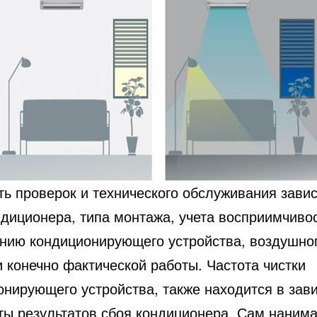
ь проверок и технического обслуживания завис
ндиционера, типа монтажа, учета восприимчивос
ению кондиционирующего устройства, воздушно
и конечно фактической работы. Частота чистки
онирующего устройства, также находится в зав
оты результатов сбоя кондиционера. Сам наним