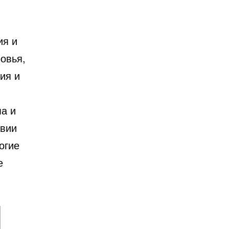
ия и
овья,
ия и
ма и
твии
огие
е