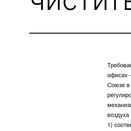
Требова
офисах 
Союзе в 
регулир
механиз
воздуха
1) соот