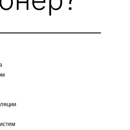
в
ом
иляции
систем