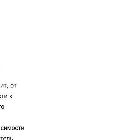
ит, от
ти к
го
исимости
атель