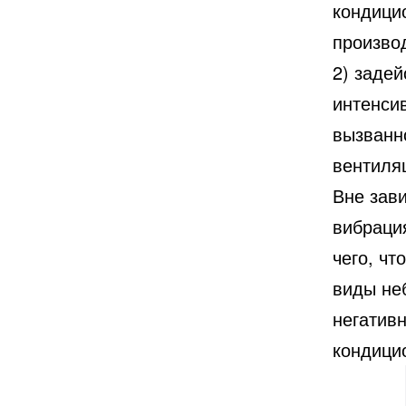
кондици
произво
2) заде
интенси
вызванн
вентиля
Вне зав
вибраци
чего, чт
виды неб
негативн
кондици