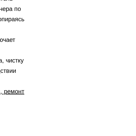
нера по
опираясь
ючает
, чистку
дствии
, ремонт