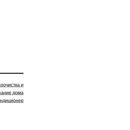
оочистка и
вание дома
ондиционер