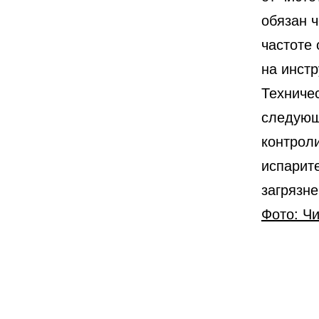
обязан 
частоте
на инстр
Техниче
следующ
контроли
испарит
загрязне
Фото: Ч