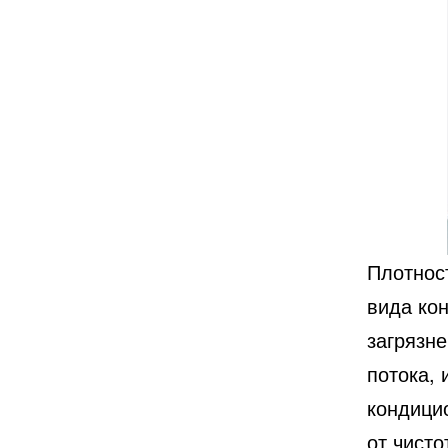
Плотност
вида ко
загрязн
потока, 
кондици
от чист