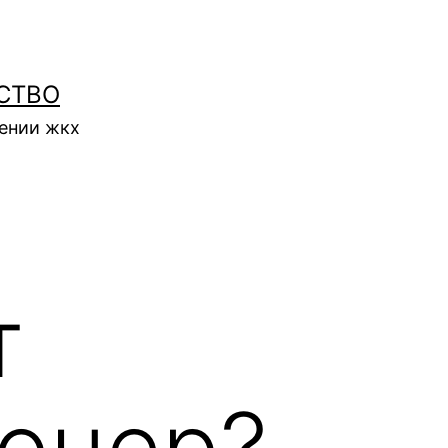
СТВО
нении жкх
т
ионер?