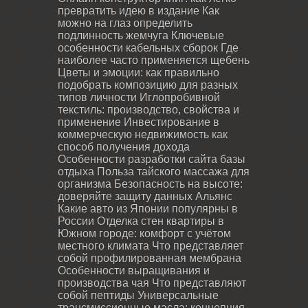
превратить идею в издание
Как
можно на глаз определить
подлинность жемчуга
Ключевые
особенности кабельных сборок
Где
наиболее часто применяется щебень
Цветы и эмоции: как правильно
подобрать композицию для разных
типов личности
Иглопробивной
текстиль: производство, свойства и
применение
Инвестирование в
коммерческую недвижимость как
способ получения дохода
Особенности разработки сайта базы
отдыха
Польза тайского массажа для
организма
Безопасность на высоте:
доверяйте защиту данных Альянс
Какие авто из Японии популярны в
России
Отделка стен квартиры в
Южном городе: комфорт с учётом
местного климата
Что представляет
собой профилированная мембрана
Особенности выращивания и
производства чая
Что представляют
собой пептиды
Универсальные
трансмиссионные масла: концепция