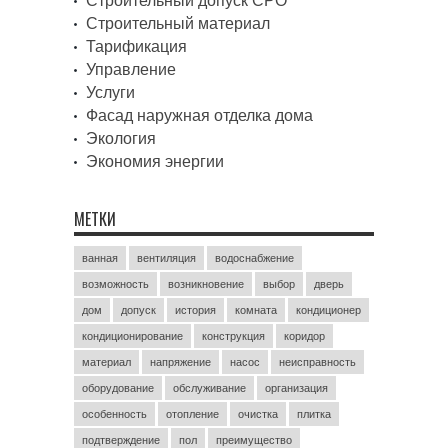
Строительный допуск СРО
Строительный материал
Тарификация
Управление
Услуги
Фасад наружная отделка дома
Экология
Экономия энергии
МЕТКИ
ванная
вентиляция
водоснабжение
возможность
возникновение
выбор
дверь
дом
допуск
история
комната
кондиционер
кондиционирование
конструкция
коридор
материал
напряжение
насос
неисправность
оборудование
обслуживание
организация
особенность
отопление
очистка
плитка
подтверждение
пол
преимущество