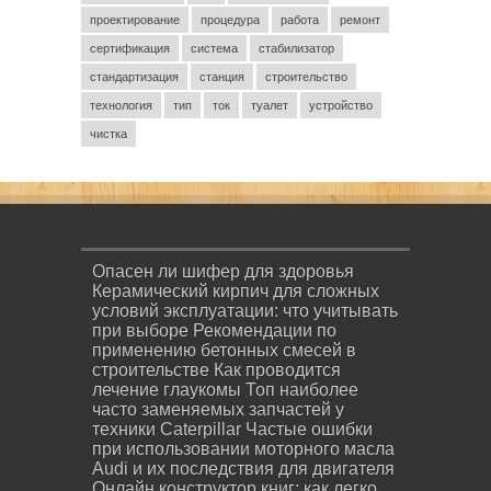
проектирование
процедура
работа
ремонт
сертификация
система
стабилизатор
стандартизация
станция
строительство
технология
тип
ток
туалет
устройство
чистка
Опасен ли шифер для здоровья
Керамический кирпич для сложных
условий эксплуатации: что учитывать
при выборе
Рекомендации по
применению бетонных смесей в
строительстве
Как проводится
лечение глаукомы
Топ наиболее
часто заменяемых запчастей у
техники Caterpillar
Частые ошибки
при использовании моторного масла
Audi и их последствия для двигателя
Онлайн конструктор книг: как легко