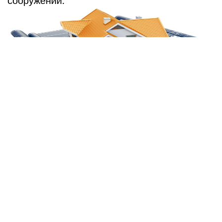
Сертификацию изделий, что предназначены
главным образом для строительства,
делают не проявляющих интереса лицами
(коими не являются клиент и продавец) —
со специальным статусом органами по
контролю за качеством. Если ремонтно-
строительная фирма дала
специализированную заявку на право