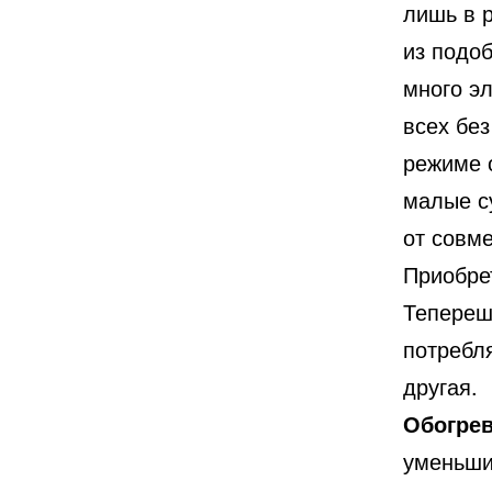
лишь в 
из подо
много эл
всех бе
режиме 
малые с
от совме
Приобре
Тепереш
потребл
другая.
Обогре
уменьши