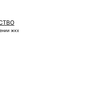
СТВО
нении жкх