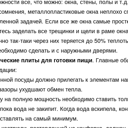
жности все, что можно: окна, стены, полы и т.д
 сомнения, металлопластиковые окна неплохо с
ленной задачей. Если все же окна самые прост
тесь заделать все трещинки и щели в раме окна
но так-таки через них теряется до 50% теплот
еобходимо сделать и с наружными дверями.
ческие плиты для готовки пищи
. Главные о
дации:
онной посуды должно прилегать к элементам на
 зазоры ухудшают обмен тепла.
у на полную мощность необходимо ставить тол
 пока вода не закипит. Когда вода вскипела, ко
ыставлять на самый минимум.
 кастрюли, поставленной на конфорке, должен