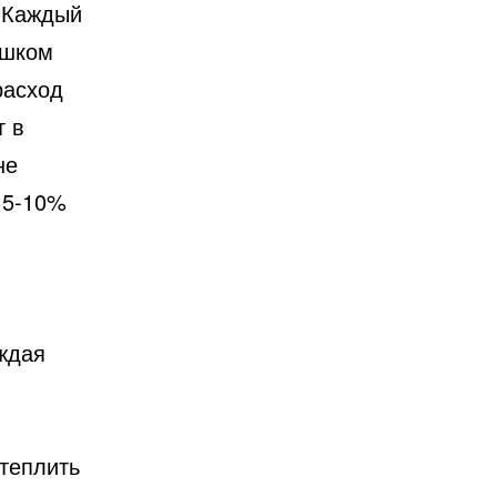
 Каждый
ишком
расход
т в
не
 5-10%
аждая
теплить