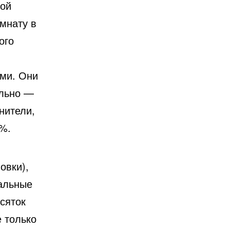
ной
мнату в
ого
ми. Они
ельно —
нители,
 %.
овки),
нальные
сяток
 только