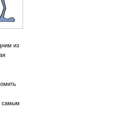
дним из
ая
номить
я самым