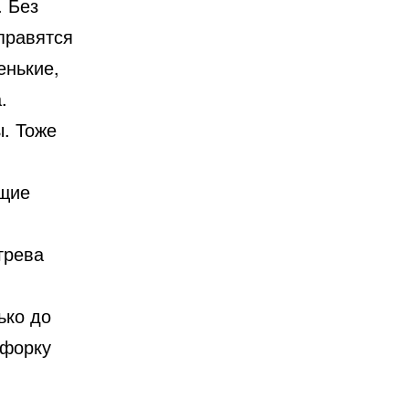
. Без
правятся
енькие,
.
ы. Тоже
бщие
грева
ько до
нфорку