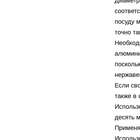
соответс
посуду 
точно т
Необход
алюмини
посколь
нержаве
Если сво
также в
Использ
десять м
Применя
Использ