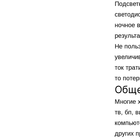
Подсвет
светоди
ночное в
результа
Не поль
увеличи
ток трат
то потер
Обще
Многие 
тв, бп, 
компьют
других 