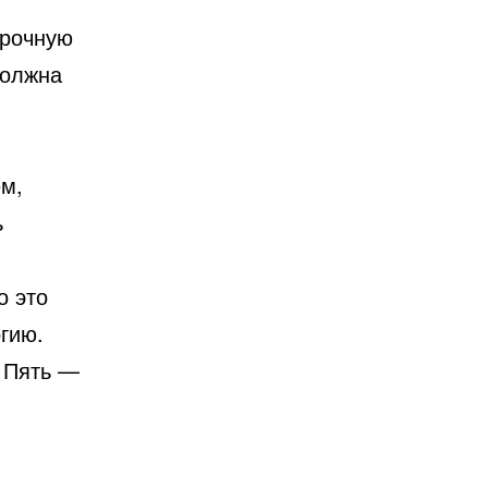
арочную
должна
м,
ь
о это
гию.
а Пять —