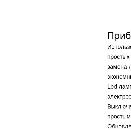
Приб
Использ
простых 
замена 
экономн
Led лам
электро
Выключа
простым
Обновле