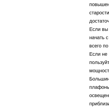
повышен
старост
достаточ
Если вы
начать с
всего по
Если не
пользуй
мощност
Большин
плафоны
освещен
приблизи