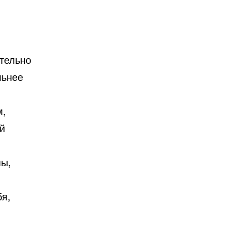
тельно
льнее
м,
й
пы,
бя,