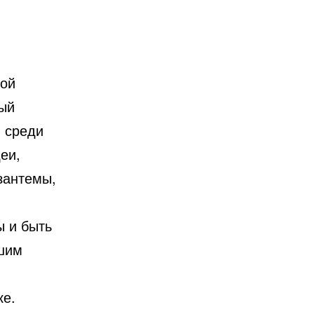
той
ный
, среди
еи,
зантемы,
 и быть
ашим
ке.