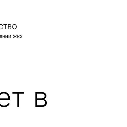
СТВО
нении жкх
ет в