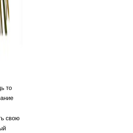
дь то
чание
ть свою
ый