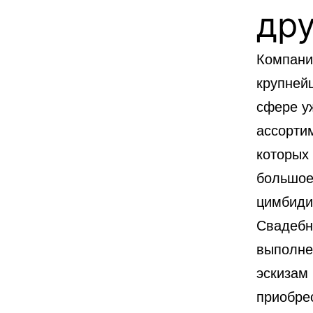
дру
Компани
крупнейш
сфере у
ассортим
которых 
большое
цимбиди
Свадебн
выполне
эскизам
приобре