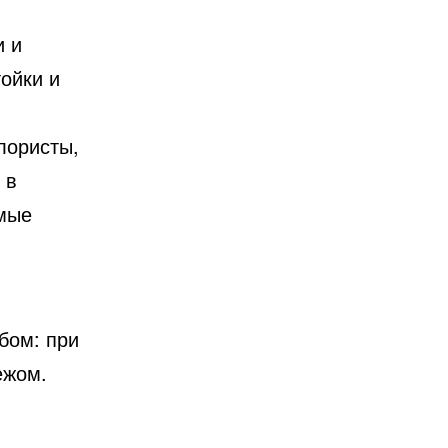
и и
ойки и
лористы,
 в
имые
бом: при
ежом.