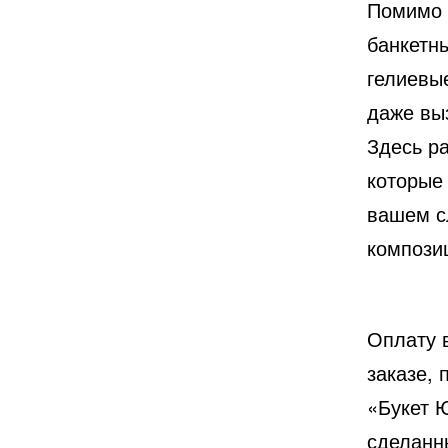
Помимо 
банкетны
гелиевы
даже вы
Здесь р
которые 
вашем с
компози
Оплату 
заказе,
«Букет Ю
сделанн