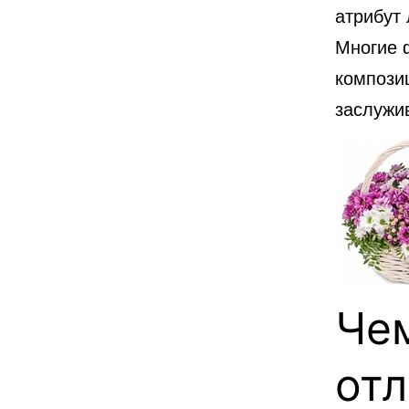
атрибут
Многие 
композиц
заслужи
Че
отл