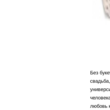
Без буке
свадьба
универси
человека
любовь 