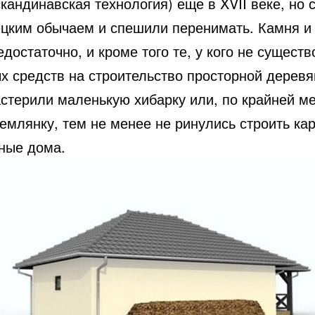
кандинавская технология) еще в XVII веке, но 
ецким обычаем и спешили перенимать. Камня и
достаточно, и кроме того те, у кого не сущест
х средств на строительство просторной дерев
астерили маленькую хибарку или, по крайней ме
емлянку, тем не менее не ринулись строить ка
ные дома.