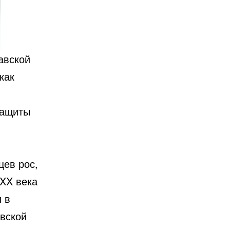
авской
как
защиты
цев рос,
 XX века
 в
авской