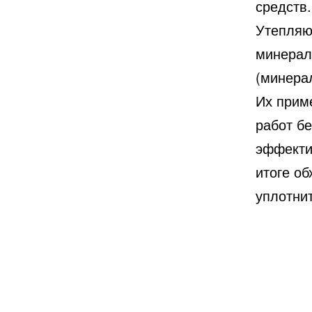
средств.
Утепляю
минерал
(минера
Их прим
работ б
эффекти
итоге об
уплотни