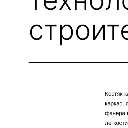
строит
Костяк 
каркас,
фанера и
легкости