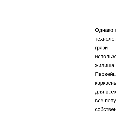
Однако 
техноло
грязи — 
использ
жилища 
Первейш
каркасны
для все
все поп
собстве