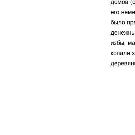
домов (с
его нем
было пре
денежны
избы, м
копали з
деревян