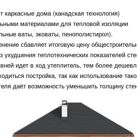
т каркасные дома (канадская технология)
ьными материалами для тепловой изоляции
льные ваты, эковаты, пенополистирол).
енение сбавляет итоговую цену общестроитель
ез ухудшения теплотехнических показателей сте
вней идет в ход утеплитель, тем более дешевл
ходиться постройка, так как использование тако
теля даёт возможность уменьшить толщину стен