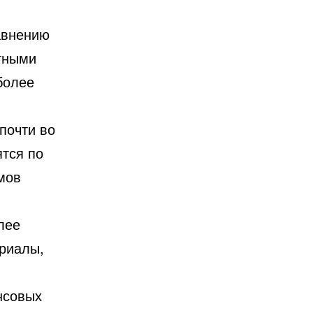
авнению
тными
более
почти во
тся по
мов
лее
ериалы,
нсовых