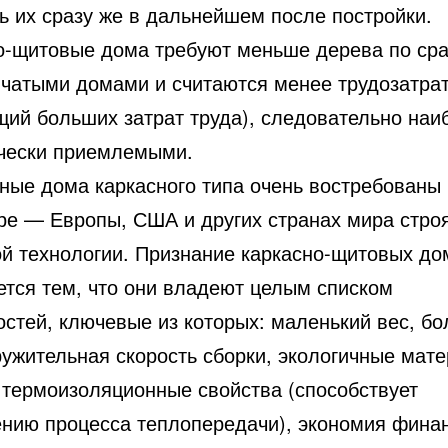
ь их сразу же в дальнейшем после постройки.
о-щитовые дома требуют меньше дерева по ср
нчатыми домами и считаются менее трудозатра
щий больших затрат труда), следовательно наи
чески приемлемыми.
ные дома каркасного типа очень востребованы 
ре — Европы, США и других странах мира строя
ой технологии. Признание каркасно-щитовых до
ется тем, что они владеют целым списком
остей, ключевые из которых: маленький вес, бо
ружительная скорость сборки, экологичные мат
 термоизоляционные свойства (способствует
нию процесса теплопередачи), экономия фина