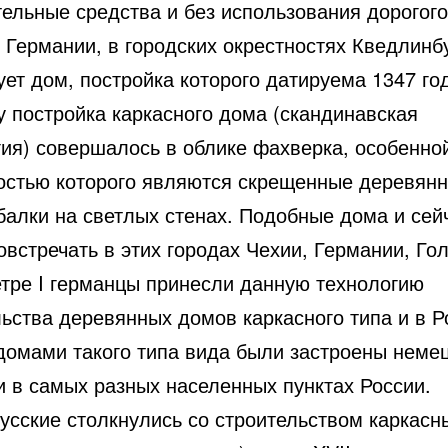
ельные средства и без использования дорогого
 Германии, в городских окрестностях Кведлинбу
ет дом, постройка которого датируема 1347 го
у постройка каркасного дома (скандинавская
гия) совершалось в облике фахверка, особенно
остью которого являются скрещенные деревян
балки на светлых стенах. Подобные дома и сей
встречать в этих городах Чехии, Германии, Го
етре I германцы принесли данную технологию
льства деревянных домов каркасного типа и в 
домами такого типа вида были застроены неме
и в самых разных населенных пунктах России.
усские столкнулись со строительством каркасн