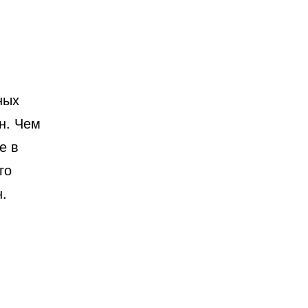
ных
н. Чем
е в
го
.