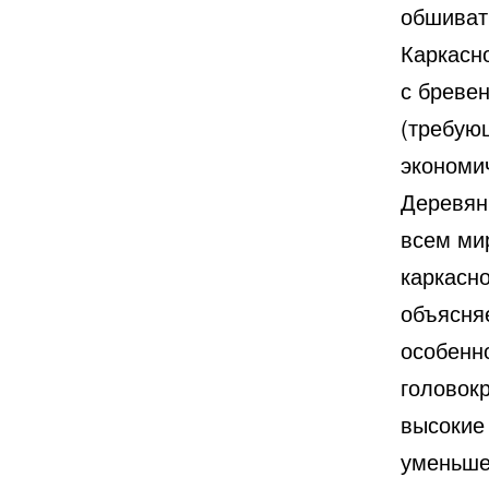
обшиват
Каркасн
с бреве
(требую
экономи
Деревян
всем ми
каркасн
объясня
особенн
головок
высокие
уменьше