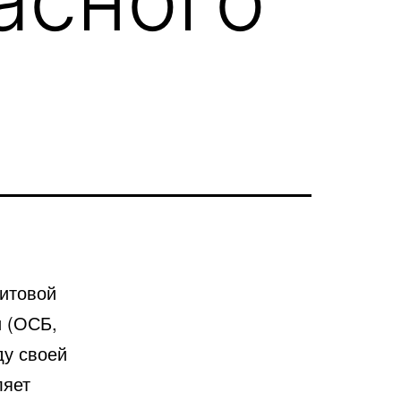
щитовой
и
(ОСБ,
ду своей
ляет