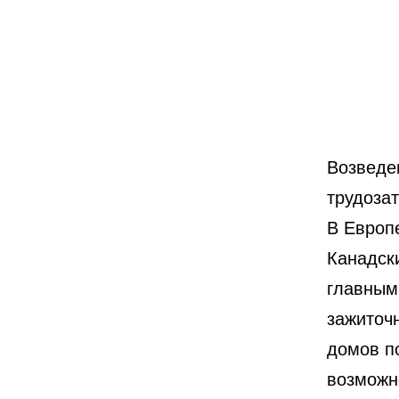
Возведе
трудозат
В Европ
Канадски
главным 
зажиточ
домов п
возможн