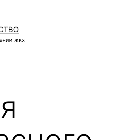
СТВО
нении жкх
ия
асного