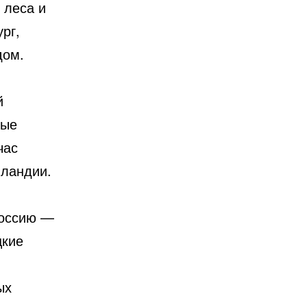
 леса и
рг,
дом.
й
ные
час
лландии.
Россию —
цкие
ых