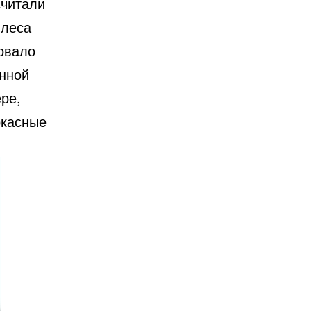
считали
 леса
вовало
янной
ре,
ркасные