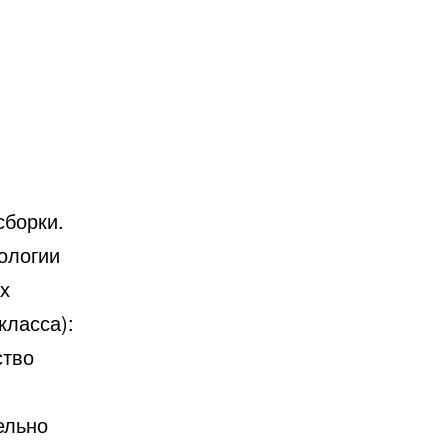
сборки.
ологии
их
класса):
ство
ельно