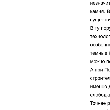
незначит
камня. В
существу
В ту пор
техноло
особенн
темные 
можно по
А при П
строите
именно 
слободк
Точнее р