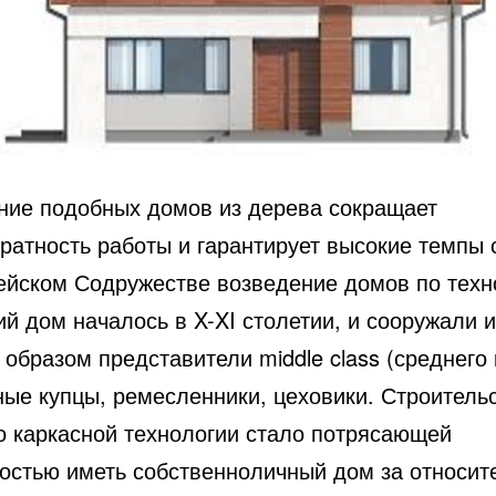
ние подобных домов из дерева сокращает
ратность работы и гарантирует высокие темпы 
ейском Содружестве возведение домов по техн
й дом началось в X-XI столетии, и сооружали 
образом представители middle class (среднего 
ные купцы, ремесленники, цеховики. Строитель
о каркасной технологии стало потрясающей
остью иметь собственноличный дом за относит