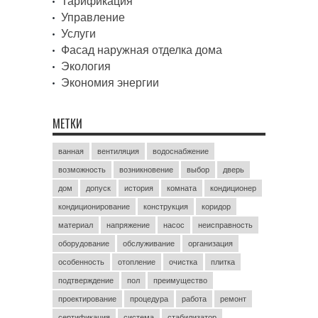
Тарификация
Управление
Услуги
Фасад наружная отделка дома
Экология
Экономия энергии
МЕТКИ
ванная
вентиляция
водоснабжение
возможность
возникновение
выбор
дверь
дом
допуск
история
комната
кондиционер
кондиционирование
конструкция
коридор
материал
напряжение
насос
неисправность
оборудование
обслуживание
организация
особенность
отопление
очистка
плитка
подтверждение
пол
преимущество
проектирование
процедура
работа
ремонт
сертификация
система
стабилизатор