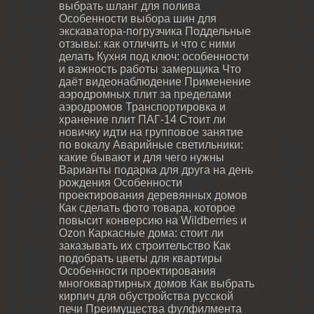
выбрать шланг для полива
Особенности выбора шин для
экскаватора-погрузчика
Поддельные
отзывы: как отличить и что с ними
делать
Кухня под ключ: особенности
и важность работы замерщика
Что
даёт видеонаблюдение
Применение
аэродромных плит за пределами
аэродромов
Транспортировка и
хранение плит ПАГ-14
Стоит ли
новичку идти на групповое занятие
по вокалу
Аварийные светильники:
какие бывают и для чего нужны
Варианты подарка для друга на день
рождения
Особенности
проектирования деревянных домов
Как сделать фото товара, которое
повысит конверсию на Wildberries и
Ozon
Каркасные дома: стоит ли
заказывать их строительство
Как
подобрать цветы для квартиры
Особенности проектирования
многоквартирных домов
Как выбрать
кирпич для обустройства русской
печи
Преимущества фулфилмента