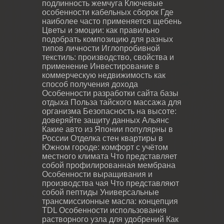
подлинность жемчуга
Ключевые
особенности кабельных сборок
Где
наиболее часто применяется щебень
Цветы и эмоции: как правильно
подобрать композицию для разных
типов личности
Иглопробивной
текстиль: производство, свойства и
применение
Инвестирование в
коммерческую недвижимость как
способ получения дохода
Особенности разработки сайта базы
отдыха
Польза тайского массажа для
организма
Безопасность на высоте:
доверяйте защиту данных Альянс
Какие авто из Японии популярны в
России
Отделка стен квартиры в
Южном городе: комфорт с учётом
местного климата
Что представляет
собой профилированная мембрана
Особенности выращивания и
производства чая
Что представляют
собой пептиды
Универсальные
трансмиссионные масла: концепция
TDL
Особенности использования
растворного узла для удобрений
Как