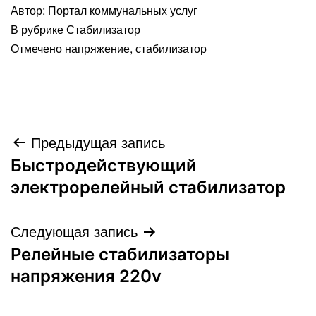
Автор:
Портал коммунальных услуг
В рубрике
Стабилизатор
Отмечено
напряжение
,
стабилизатор
Навигация
Предыдущая запись
Быстродействующий
по
электрорелейный стабилизатор
записям
Следующая запись
Релейные стабилизаторы
напряжения 220v