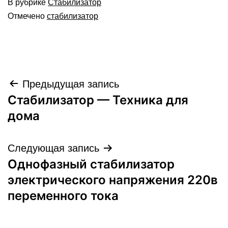
В рубрике
Стабилизатор
Отмечено
стабилизатор
Навигация
Предыдущая запись
Стабилизатор — Техника для
по
дома
записям
Следующая запись
Однофазный стабилизатор
электрического напряжения 220в
переменного тока