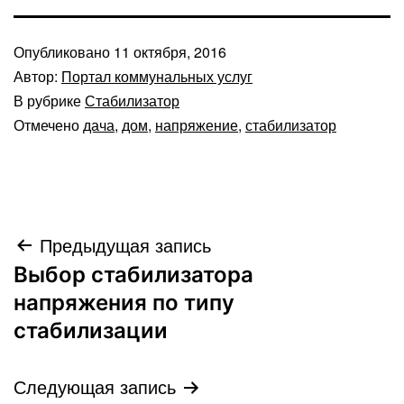
Опубликовано
11 октября, 2016
Автор:
Портал коммунальных услуг
В рубрике
Стабилизатор
Отмечено
дача
,
дом
,
напряжение
,
стабилизатор
Навигация
Предыдущая запись
Выбор стабилизатора
по
напряжения по типу
записям
стабилизации
Следующая запись