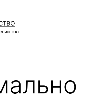
СТВО
нении жкх
мально