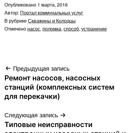
Опубликовано
1 марта, 2016
Автор:
Портал коммунальных услуг
В рубрике
Скважины и Колодцы
Отмечено
насос
,
поломка
,
способ
,
устранение
Навигация
Предыдущая запись
Ремонт насосов, насосных
по
станций (комплексных систем
записям
для перекачки)
Следующая запись
Типовые неисправности