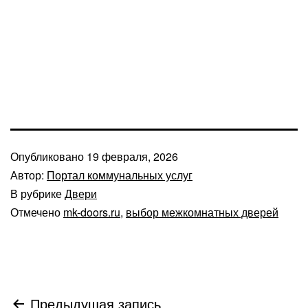
Опубликовано
19 февраля, 2026
Автор:
Портал коммунальных услуг
В рубрике
Двери
Отмечено
mk-doors.ru
,
выбор межкомнатных дверей
Навигация
Предыдущая запись