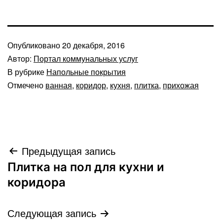
Опубликовано
20 декабря, 2016
Автор:
Портал коммунальных услуг
В рубрике
Напольные покрытия
Отмечено
ванная
,
коридор
,
кухня
,
плитка
,
прихожая
Навигация
Предыдущая запись
Плитка на пол для кухни и
по
коридора
записям
Следующая запись