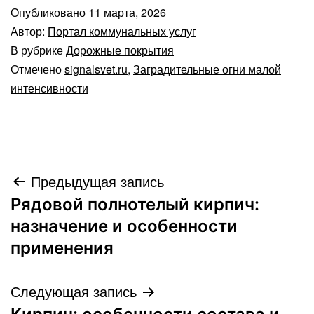
Опубликовано
11 марта, 2026
Автор:
Портал коммунальных услуг
В рубрике
Дорожные покрытия
Отмечено
signalsvet.ru
,
Заградительные огни малой
интенсивности
Навигация
Предыдущая запись
Рядовой полнотелый кирпич:
по
назначение и особенности
записям
применения
Следующая запись