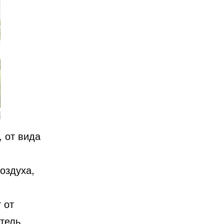
, от вида
оздуха,
 от
тель