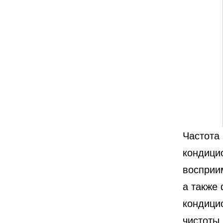
Частота 
кондици
восприи
а также 
кондици
чистоты