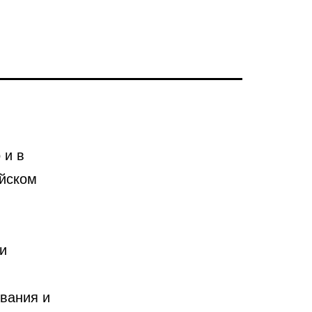
 и в
йском
и
вания и