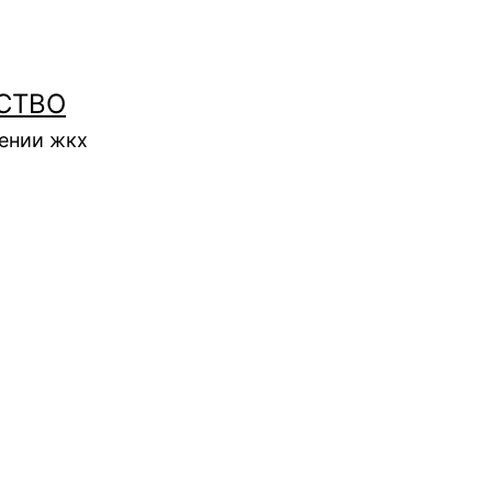
СТВО
нении жкх