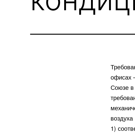
Требован
офисах 
Союзе в 
требова
механич
воздуха
1) соот