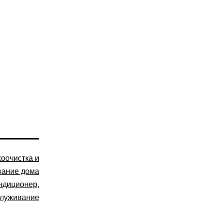
оочистка и
вание дома
ндиционер
,
луживание