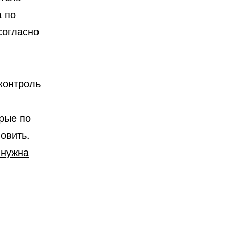
 по
согласно
контроль
рые по
овить.
 нужна