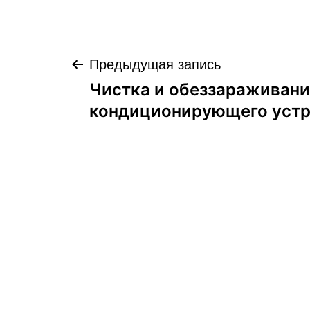
Навигация
Предыдущая запись
Чистка и обеззараживани
по
кондиционирующего устр
записям