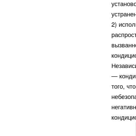
установ
устране
2) испо
распрос
вызванн
кондици
Независ
— конди
того, чт
небезопа
негативн
кондици