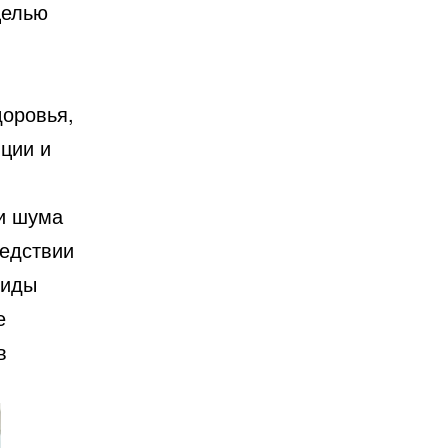
целью
доровья,
ции и
 и шума
ледствии
виды
е
в