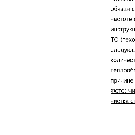
обязан 
частоте 
инструкц
ТО (тех
следующ
количест
теплооб
причине 
Фото: Ч
чистка с