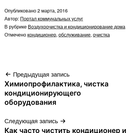
Опубликовано
2 марта, 2016
Автор:
Портал коммунальных услуг
В рубрике
Воздухоочистка и кондиционирование дома
Отмечено
кондиционер
,
обслуживание
,
очистка
Навигация
Предыдущая запись
Химиопрофилактика, чистка
по
кондиционирующего
записям
оборудования
Следующая запись
Как часто чистить кондиционер и