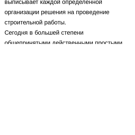
выписывает каждой определенной
организации решения на проведение
строительной работы.
Сегодня в большей степени
общепринятыми действенными простыми
способами совершения контроля и аудита в
продаже стройматериалов, есть экспертиза,
и конечно вышеуказанная сертификация
или стандартизация всех изделий по
начальной общей документации проекта.
Они обеспечивают в большей степени
предельно безопасное введение
возвиденных объектов в эксплуатацию, а
также стремительное заполучение