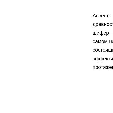
Асбесто
древнос
шифер –
самом н
состоящ
эффекти
протяжен