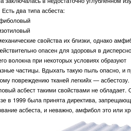
а заключалась в недостаточно углубленном из
 Есть два типа асбеста:
фиболовый
изотиловый
механические свойства их близки, однако амф
действительно опасен для здоровья в дисперсн
его волокна при некоторых условиях образуют
азные частицы. Вдыхать такую пыль опасно, и 
вому повреждению тканей легкийх — асбестозу.
ловый асбест такими свойствами не обладает. 
зе в 1999 была принята директива, запрещающ
вание асбеста, и неважно, амфибол это или хр