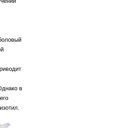
учении
иболовый
ой
приводит
Однако в
его
изотил.