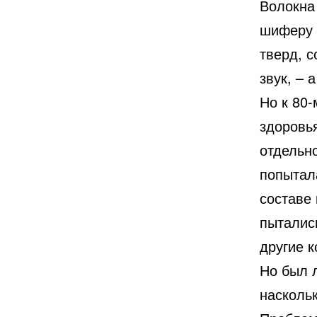
Волокна
шиферу п
тверд, с
звук, – 
Но к 80-
здоровь
отдельно
попытал
составе 
пыталис
другие 
Но был 
насколь