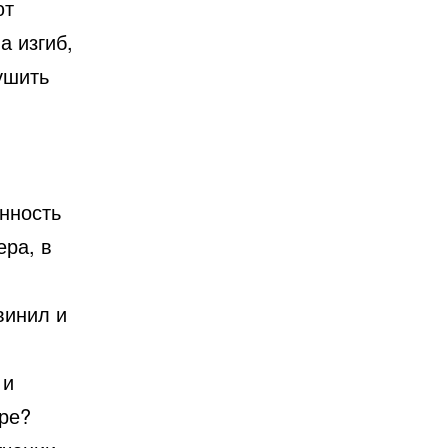
ют
а изгиб,
лушить
енность
ра, в
винил и
 и
ере?