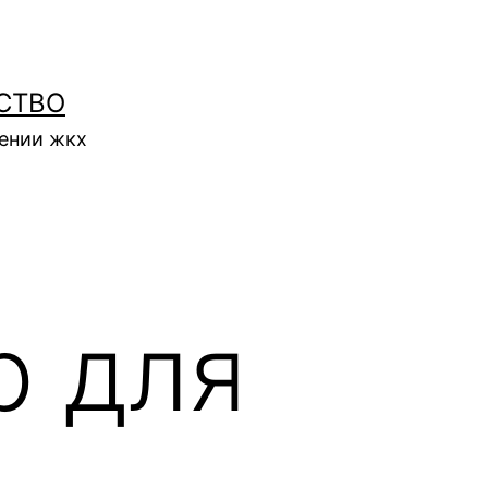
СТВО
нении жкх
р для