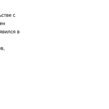
стве с
ен
явился в
в,