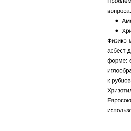
Проблем
вопроса.
Ам
Хр
Физико-
асбест 
форме: 
иглообр
к рубцо
Хризоти
Евросою
использо