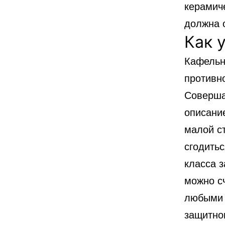
керамич
должна 
Как 
Кафельн
противно
Соверша
описание
малой с
сгодить
класса 
можно сч
любыми 
защитно