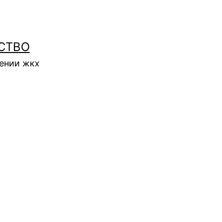
СТВО
нении жкх