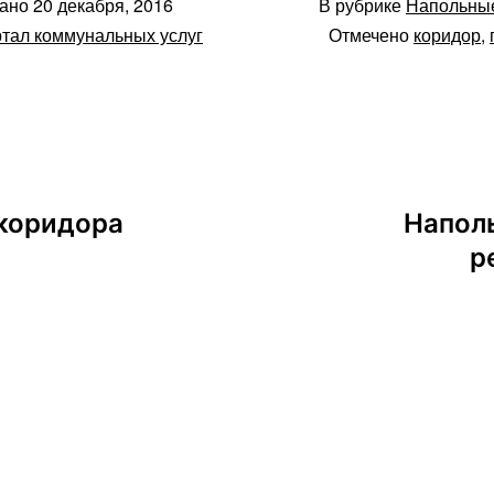
вано
20 декабря, 2016
В рубрике
Напольны
тал коммунальных услуг
Отмечено
коридор
,
 коридора
Наполь
р