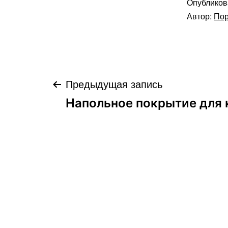
Опублико
Автор:
Пор
Навигация
Предыдущая запись
Напольное покрытие для
по
записям