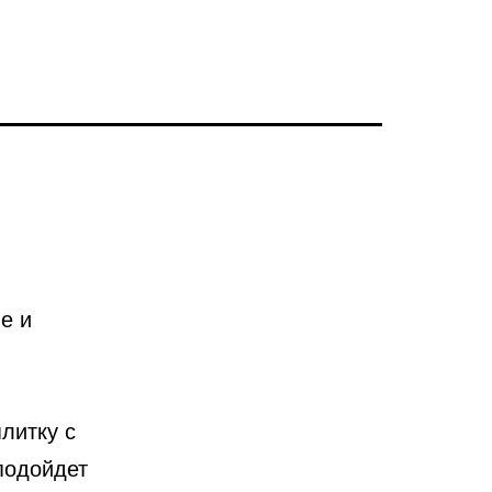
е и
литку с
подойдет