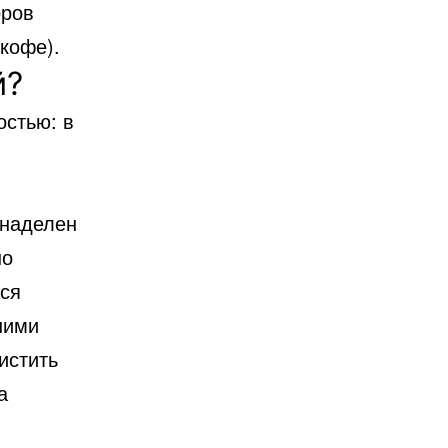
оров
кофе).
й?
стью: в
(наделен
шо
тся
шими
истить
а