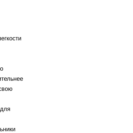
егкости
го
ительнее
 свою
 для
ьники