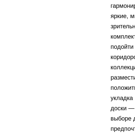
гармонир
яркие, 
зритель
комплек
подойти
коридор
коллекц
размести
положит
укладка
доски —
выборе 
предпоч