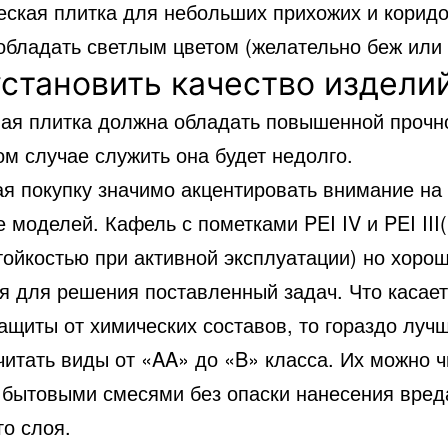
еская плитка для небольших прихожих и корид
обладать светлым цветом (желательно беж или 
установить качество издели
ая плитка должна обладать повышенной прочно
м случае служить она будет недолго.
я покупку значимо акцентировать внимание на
 моделей. Кафель с пометками PEI IV и PEI III
тойкостью при активной эксплуатации) но хоро
ся для решения поставленный задач. Что касае
защиты от химических составов, то гораздо луч
итать виды от «AA» до «B» класса. Их можно ч
бытовыми смесями без опаски нанесения вред
го слоя.