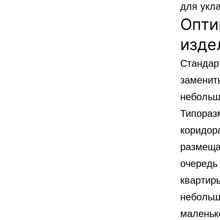
для укла
Опти
изде
Стандар
заменит
небольш
Типораз
коридор
размеща
очередь
квартир
небольши
маленьк