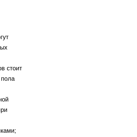
гут
ных
в стоит
 пола
ной
при
нками;