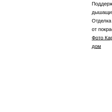
Поддерж
дышащих
Отделка
от покра
Фото Ка
дом