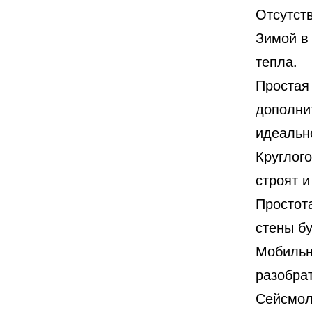
Отсутст
Зимой в
тепла.
Простая
дополни
идеальн
Круглог
строят и
Простот
стены б
Мобильн
разобрат
Сейсмол