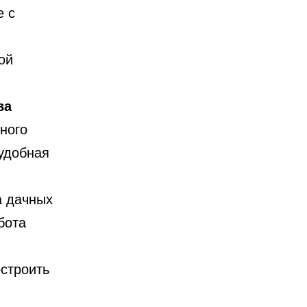
е
с
ой
ва
ного
удобная
а дачных
бота
остроить