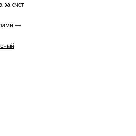
 за счет
алами —
асный