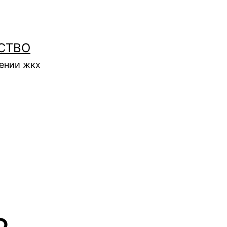
СТВО
нении жкх
в