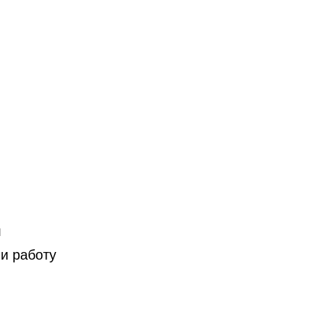
я
и работу