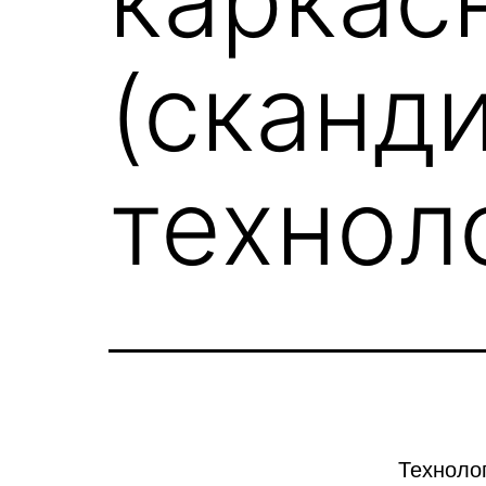
(сканд
технол
Техноло