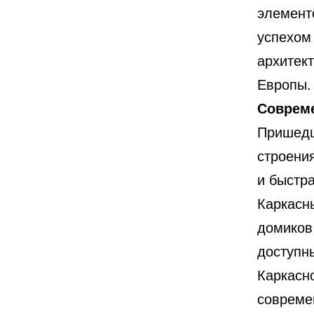
элемент
успехом
архитек
Европы.
Совреме
Пришедш
строени
и быстра
Каркасн
домиков
доступн
Каркасн
совреме