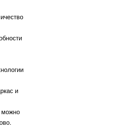
личество
обности
хнологии
ркас и
м можно
ово.