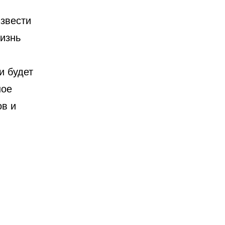
звести
изнь
и будет
ное
ов и