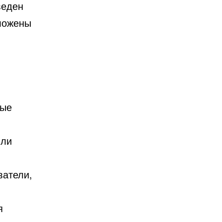
веден
ложены
ные
или
ватели,
я