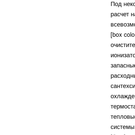
Под нек
расчет 
всевозм
[box col
очистит
ионизат
запасные
расходн
сантехс
охлажде
термост
тепловы
системы