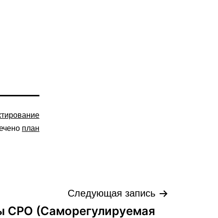
ктирование
ечено
план
Следующая запись
ы СРО (Саморегулируемая