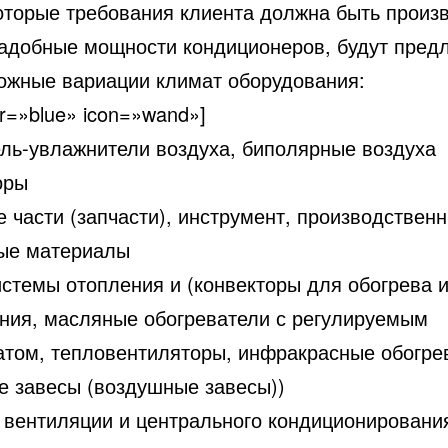
оторые требования клиента должна быть произ
надобные мощности кондиционеров, будут пред
ожные вариации климат оборудования:
or=»blue» icon=»wand»]
ель-увлажнители воздуха, биполярные воздуха
оры
 части (запчасти), инструмент, производствен
ые материалы
истемы отопления и (конвекторы для обогрева 
ния, масляные обогреватели с регулируемым
атом, тепловентиляторы, инфракрасные обогре
е завесы (воздушные завесы))
 вентиляции и центрального кондиционировани