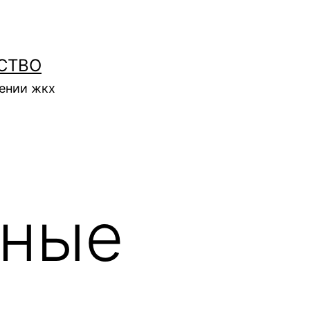
СТВО
нении жкх
рные