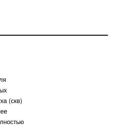
ля
ных
а (скв)
лее
олностью