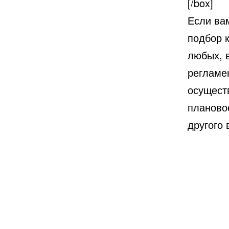
[/box]
Если ва
подбор 
любых, 
регламе
осущест
планово
другого 