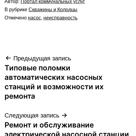
Автор:
Портал коммунальных услуг
В рубрике
Скважины и Колодцы
Отмечено
насос
,
неисправность
Навигация
Предыдущая запись
Типовые поломки
по
автоматических насосных
записям
станций и возможности их
ремонта
Следующая запись
Ремонт и обслуживание
электрической насосной станции