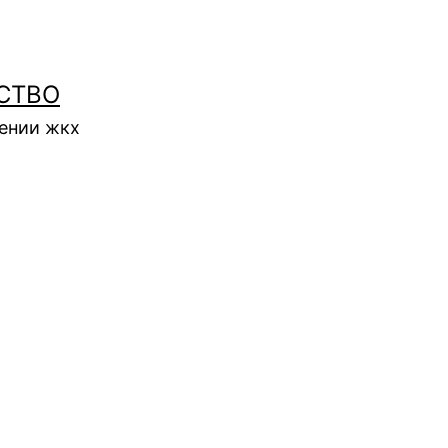
СТВО
нении жкх