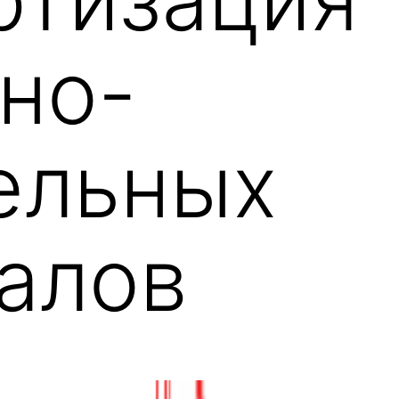
но-
ельных
алов