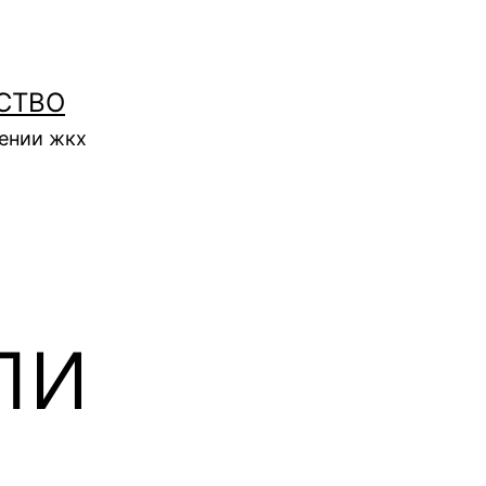
СТВО
нении жкх
ли