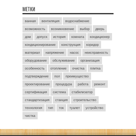
МЕТКИ
ванная
вентиляция
водоснабжение
возможность
возникновение
выбор
дверь
дом
допуск
история
комната
кондиционер
кондиционирование
конструкция
коридор
материал
напряжение
насос
неисправность
оборудование
обслуживание
организация
особенность
отопление
очистка
плитка
подтверждение
пол
преимущество
проектирование
процедура
работа
ремонт
сертификация
система
стабилизатор
стандартизация
станция
строительство
технология
тип
ток
туалет
устройство
чистка