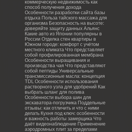
коммерческую недвижимость как
способ получения дохода
Особенности разработки сайта базы
отдыха
Польза тайского массажа для
организма
Безопасность на высоте:
доверяйте защиту данных Альянс
Какие авто из Японии популярны в
России
Отделка стен квартиры в
Южном городе: комфорт с учётом
местного климата
Что представляет
собой профилированная мембрана
Особенности выращивания и
производства чая
Что представляют
собой пептиды
Универсальные
трансмиссионные масла: концепция
TDL
Особенности использования
растворного узла для удобрений
Как
выбрать шланг для полива
Особенности выбора шин для
экскаватора-погрузчика
Поддельные
отзывы: как отличить и что с ними
делать
Кухня под ключ: особенности
и важность работы замерщика
Что
даёт видеонаблюдение
Применение
аэродромных плит за пределами