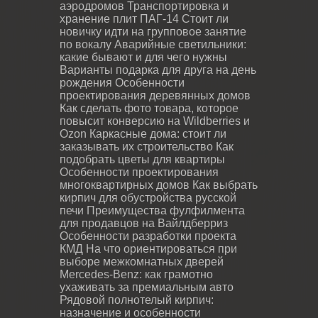
аэродромов
Транспортировка и
хранение плит ПАГ-14
Стоит ли
новичку идти на групповое занятие
по вокалу
Аварийные светильники:
какие бывают и для чего нужны
Варианты подарка для друга на день
рождения
Особенности
проектирования деревянных домов
Как сделать фото товара, которое
повысит конверсию на Wildberries и
Ozon
Каркасные дома: стоит ли
заказывать их строительство
Как
подобрать цветы для квартиры
Особенности проектирования
многоквартирных домов
Как выбрать
кирпич для обустройства русской
печи
Преимущества фулфилмента
для продавцов на Вайлдберриз
Особенности разработки проекта
КМД
На что ориентироваться при
выборе межкомнатных дверей
Mercedes-Benz: как грамотно
ухаживать за премиальным авто
Рядовой полнотелый кирпич:
назначение и особенности