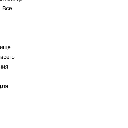
? Все
лище
всего
ния
для