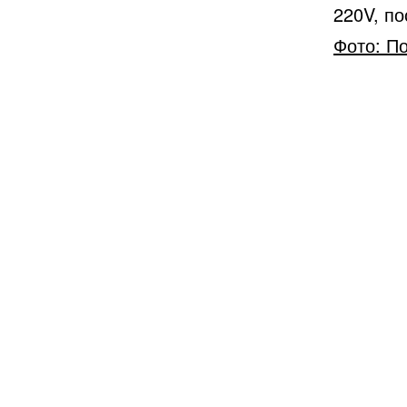
220V, п
Фото: П