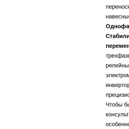
перенос
навесны
Однофа
Стабили
перемен
трехфаз
релейны
электро
инверто
прецизио
Чтобы бы
консуль
особенн