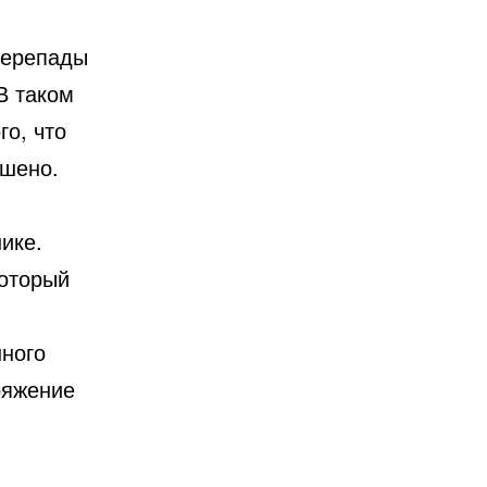
 перепады
В таком
го, что
ошено.
ике.
который
нного
ряжение