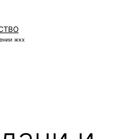
СТВО
нении жкх
дачи и