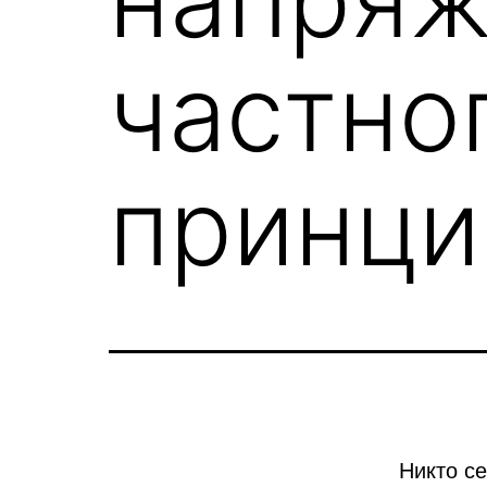
частно
принци
Никто се