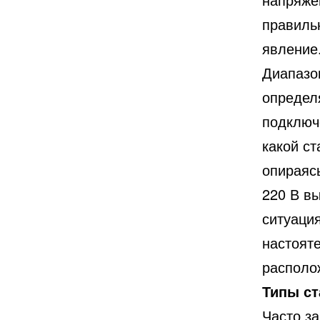
правиль
явление
Диапазо
определ
подключ
какой с
опираяс
220 В в
ситуация
настоят
располо
Типы ст
Часто за