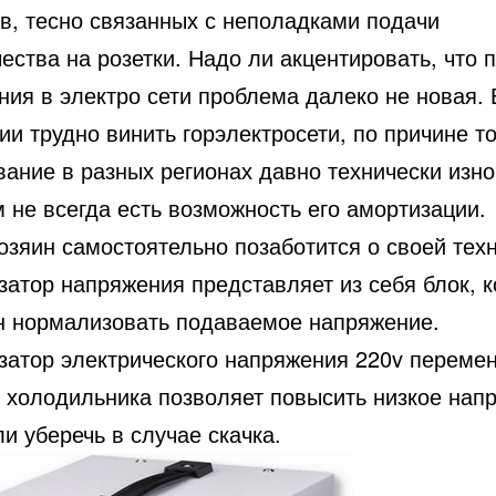
в, тесно связанных с неполадками подачи
ества на розетки. Надо ли акцентировать, что
ия в электро сети проблема далеко не новая. 
и трудно винить горэлектросети, по причине то
вание в разных регионах давно технически изн
 не всегда есть возможность его амортизации.
озяин самостоятельно позаботится о своей техн
затор напряжения представляет из себя блок, 
н нормализовать подаваемое напряжение.
затор электрического напряжения 220v переме
я холодильника позволяет повысить низкое нап
ли уберечь в случае скачка.