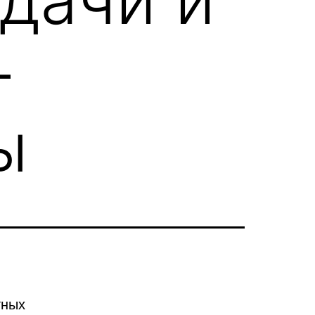
—
ы
тных