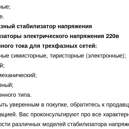
ные;
е.
зный стабилизатор напряжения
заторы электрического напряжения 220в
ного тока для трехфазных сетей:
ные симисторные, тиристорные (электронные);
й;
механический;
рный;
нного типа.
ть уверенным в покупке, обратитесь к продавц
тацией. Вас проконсультируют про все характер
ости различных моделей стабилизатора напряж