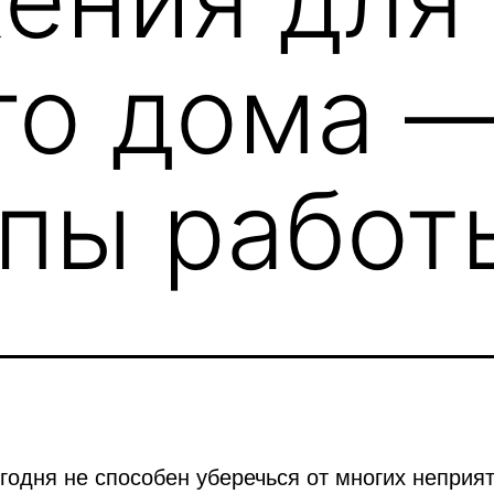
го дома 
пы работ
годня не способен уберечься от многих неприя