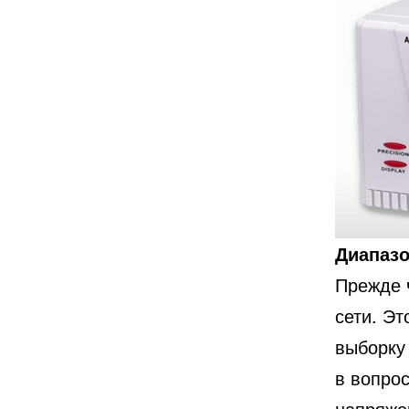
Диапазо
Прежде 
сети. Э
выборку 
в вопро
напряжен