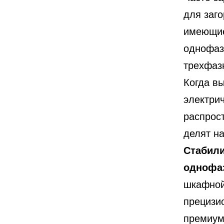
для заг
имеющие
однофа
трехфаз
Когда вы
электри
распрос
делят н
Стабили
однофаз
шкафной
прецизи
премиум