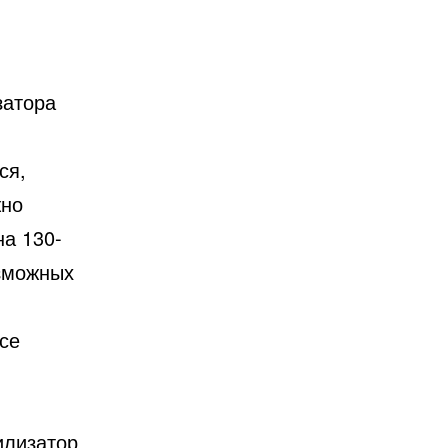
затора
ся,
жно
на 130-
озможных
се
илизатор