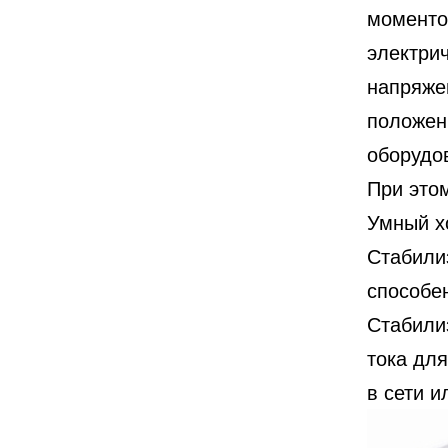
моменто
электрич
напряжен
положени
оборудо
При этом
Умный х
Стабили
способе
Стабили
тока дл
в сети и