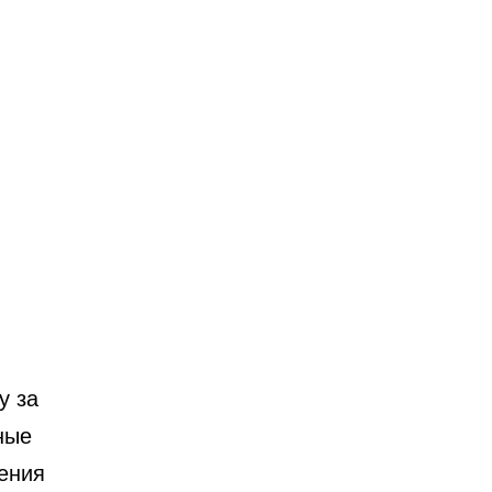
у за
ные
ения