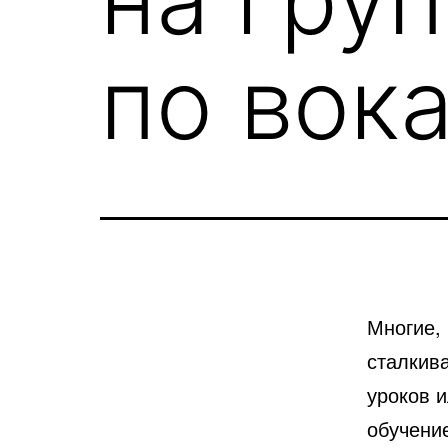
по вок
Многие, 
сталкив
уроков и
обучени