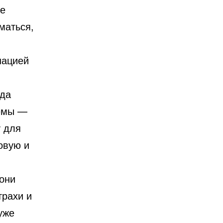
ле
маться,
нацией
гда
лемы —
 для
овую и
 они
трахи и
уже