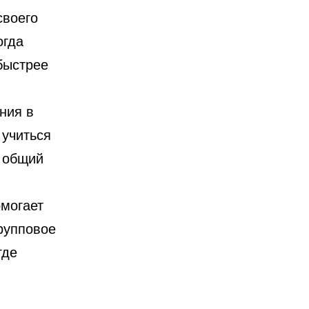
своего
огда
быстрее
ния в
учиться
д общий
омогает
групповое
где