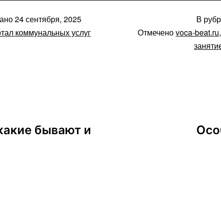
вано
24 сентября, 2025
В руб
тал коммунальных услуг
Отмечено
voca-beat.ru
заняти
какие бывают и
Осо