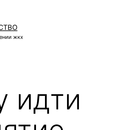
СТВО
нении жкх
у идти
нятие