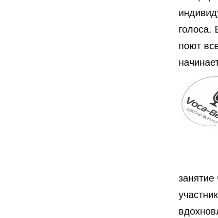
индивид
голоса. 
поют вс
начинает
занятие
участни
вдохнов