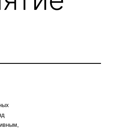
ных
яд
тивным,