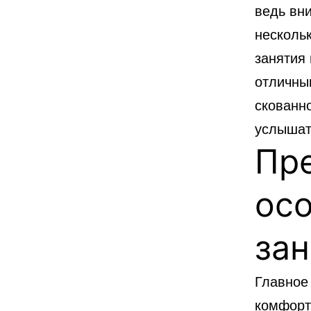
ведь вн
несколь
занятия
отличны
скованно
услышать
Пр
ос
за
Главное
комфорт