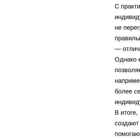
С практ
индивид
не пере
правильн
— отлич
Однако е
позволя
наприме
более с
индивид
В итоге,
создают
помогаю