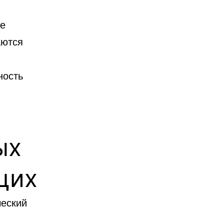
ые
аются
ность
ых
щих
ческий