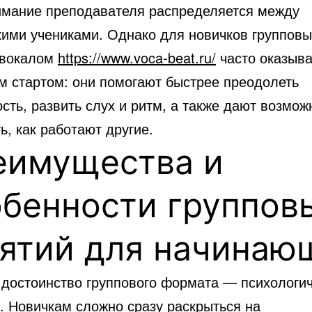
имание преподавателя распределяется между
кими учениками.
Однако для новичков группов
 вокалом
https://www.voca-beat.ru/
часто оказыв
м стартом: они помогают быстрее преодолеть
сть, развить слух и ритм, а также дают возмож
, как работают другие.
еимущества и
обенности группов
нятий для начинаю
 достоинство группового формата — психологи
. Новичкам сложно сразу раскрыться на