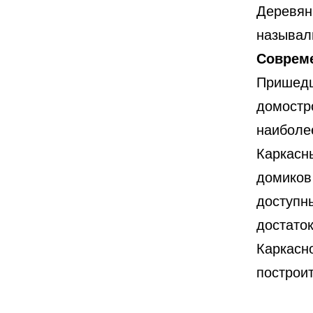
Деревян
называл
Совреме
Пришедш
домостр
наиболе
Каркасн
домиков
доступн
достаток
Каркасн
построи