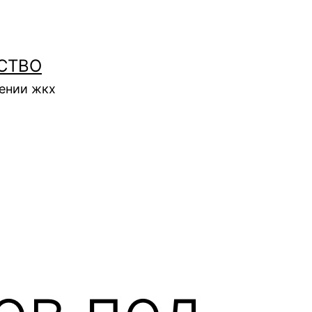
СТВО
нении жкх
ов под