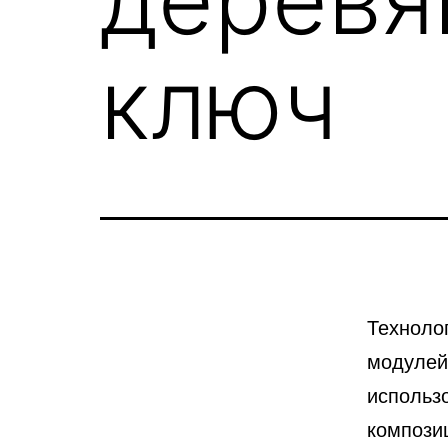
ключ
Технолог
модулей
использ
компози