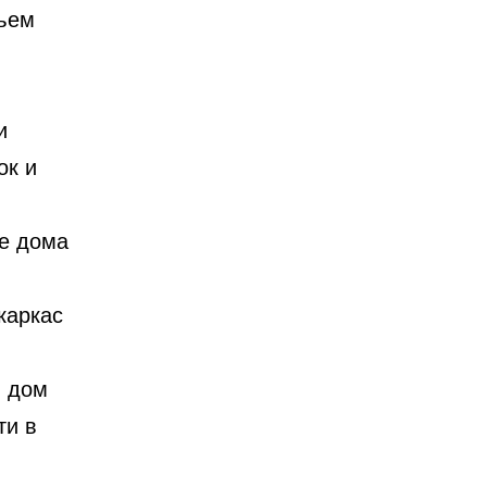
бъем
и
ок и
ые дома
каркас
и дом
ти в