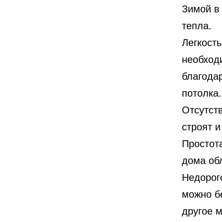
Зимой в
тепла.
Легкост
необход
благода
потолка.
Отсутст
строят и
Простот
дома об
Недорог
можно бе
другое м