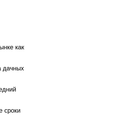
ынке как
а дачных
едний
е сроки