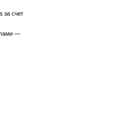
 за счет
алами —