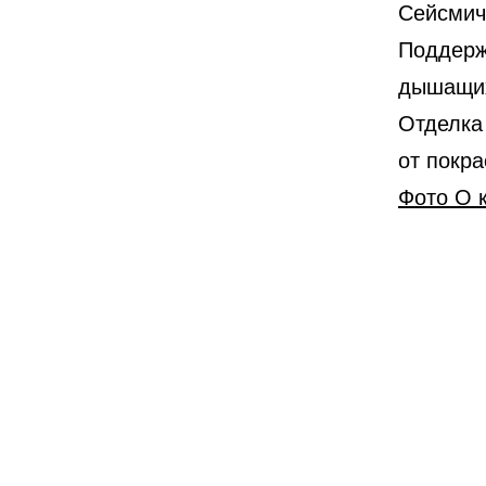
Сейсмич
Поддерж
дышащих
Отделка
от покра
Фото О 