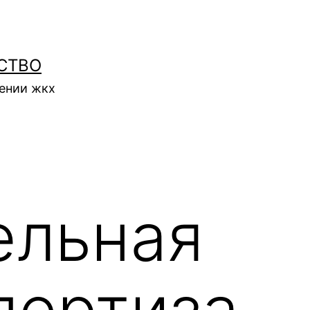
СТВО
нении жкх
ельная
пертиза