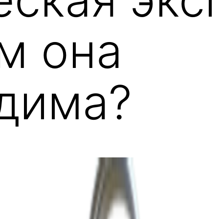
м она
дима?