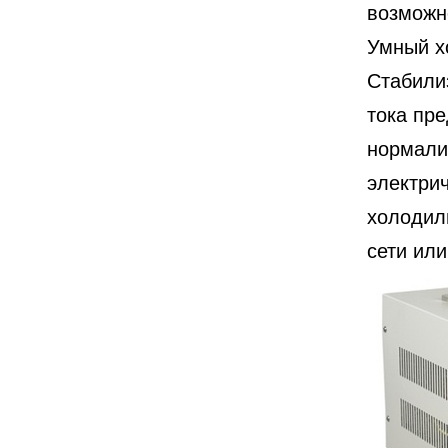
возможн
Умный х
Стабили
тока пре
нормали
электри
холодил
сети или