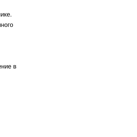
ике.
нного
ение в