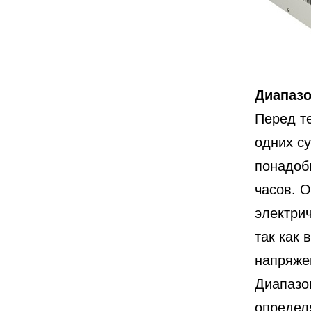
Диапазо
Перед те
одних су
понадоби
часов. О
электри
так как 
напряже
Диапазо
определ