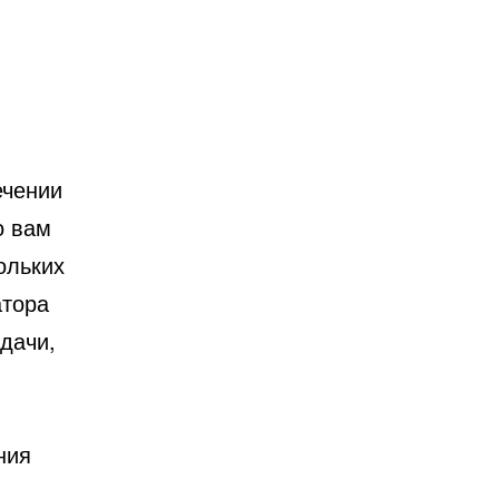
ечении
о вам
ольких
атора
дачи,
ния