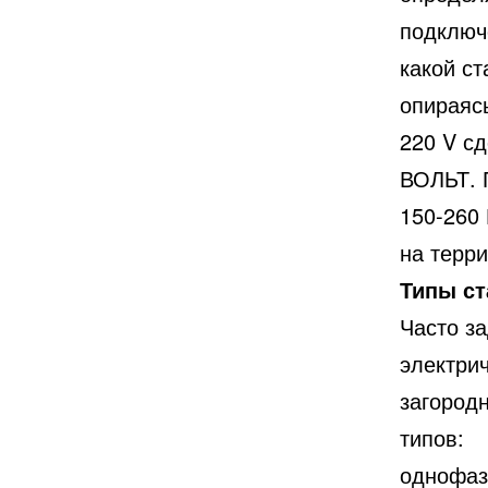
подключ
какой с
опираяс
220 V с
ВОЛЬТ. 
150-260 
на терри
Типы ст
Часто за
электри
загород
типов:
однофаз