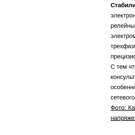
Стабили
электро
релейны
электро
трехфаз
прецизи
С тем чт
консуль
особенн
сетевого
Фото: Ка
напряже