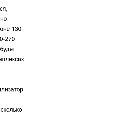
ся,
жно
оне 130-
0-270
будет
омплексах
илизатор
есколько