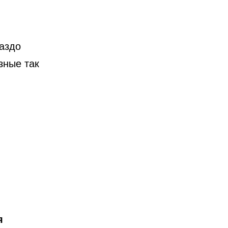
раздо
зные так
я