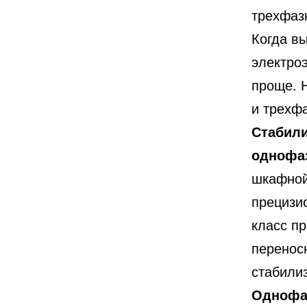
трехфаз
Когда вы
электроэ
проще. 
и трехфа
Стабили
однофа
шкафной
прецизи
класс п
перенос
стабили
Однофа