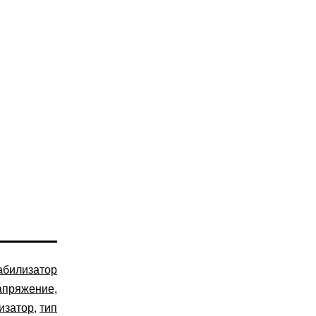
абилизатор
апряжение
,
изатор
,
тип