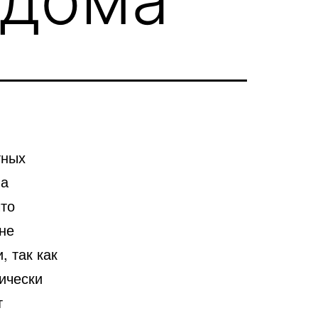
тных
а
что
не
, так как
ически
т