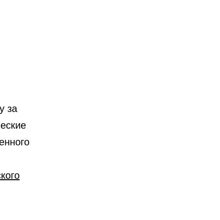
у за
ческие
енного
ского