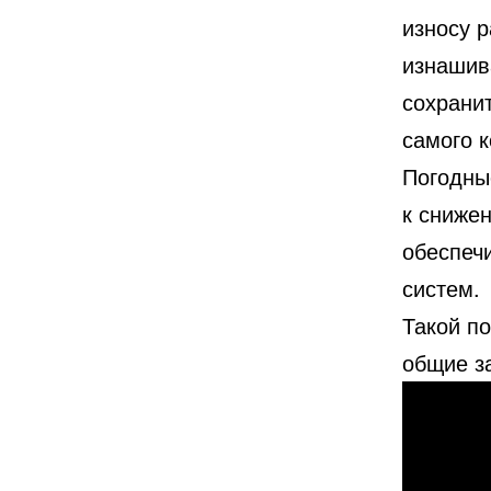
износу 
изнашив
сохрани
самого 
Погодны
к сниже
обеспеч
систем.
Такой п
общие з