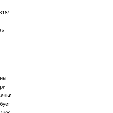
7318/
ть
ены
при
венья
бует
Износ