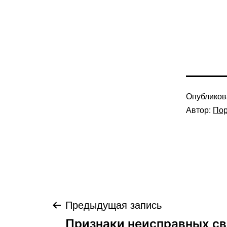
Опублико
Автор:
Пор
Навигация
Предыдущая запись
Признаки неисправных с