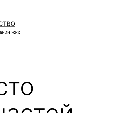
СТВО
нении жкх
сто
частей