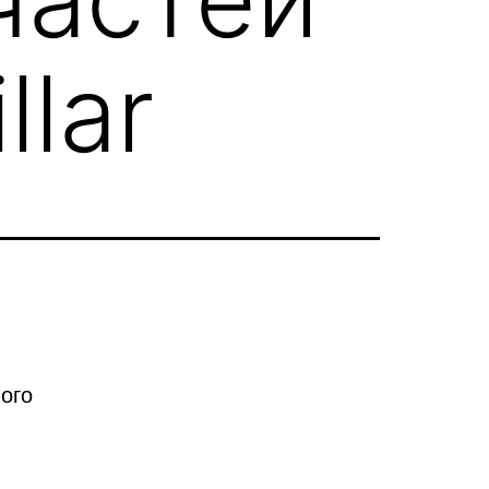
llar
ого