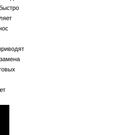
 быстро
ляет
нос
приводят
 замена
товых
ет