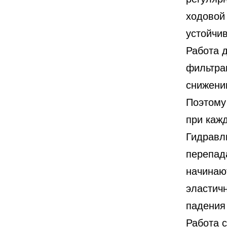
ходовой
устойчи
Работа д
фильтра
снижени
Поэтому
при каж
Гидравл
перепад
начинаю
эластичн
падения
Работа 