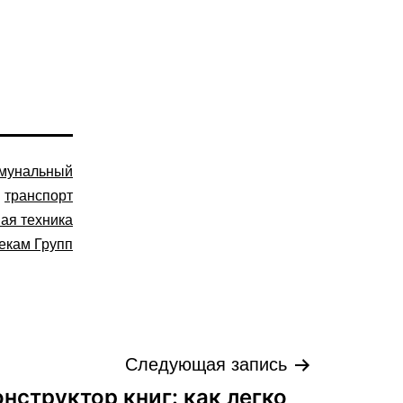
мунальный
транспорт
ая техника
екам Групп
Следующая запись
нструктор книг: как легко