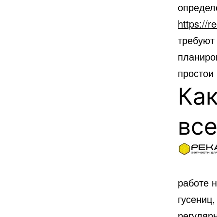
определ
https://r
требуют
планиро
простои
Как
вс
работе 
гусениц
регуляр