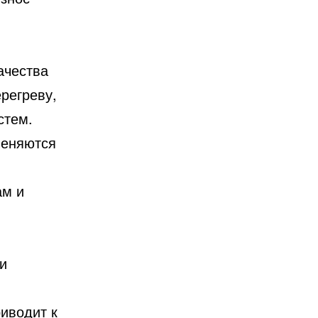
ачества
регреву,
стем.
меняются
ам и
 и
иводит к