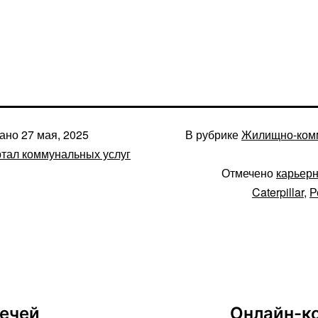
вано
27 мая, 2025
В рубрике
Жилищно-ком
тал коммунальных услуг
Отмечено
карьерн
Caterpillar
,
Р
вечей
Онлайн-ко