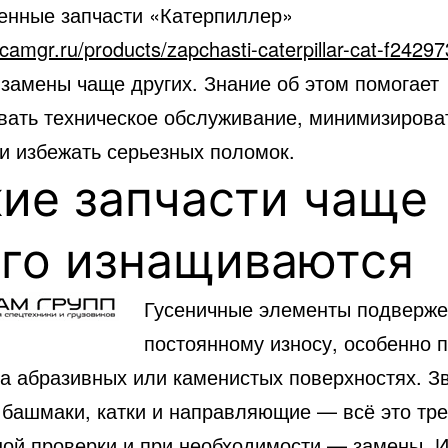
енные запчасти «Катерпиллер»
ecamgr.ru/products/zapchasti-caterpillar-cat-f2429
 замены чаще других. Знание об этом помогает
вать техническое обслуживание, минимизирова
 и избежать серьезных поломок.
ие запчасти чаще
его изнащиваются
Гусеничные элементы подверж
постоянному износу, особенно 
на абразивных или каменистых поверхностях. З
, башмаки, катки и направляющие — всё это тре
ной проверки и при необходимости — замены. 