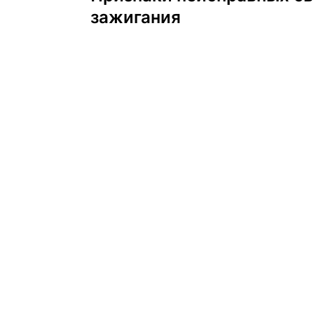
по
зажигания
записям