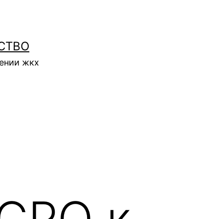
СТВО
нении жкх
СРО к