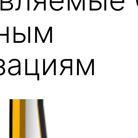
тным
зациям