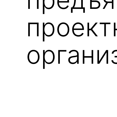
проек
органи