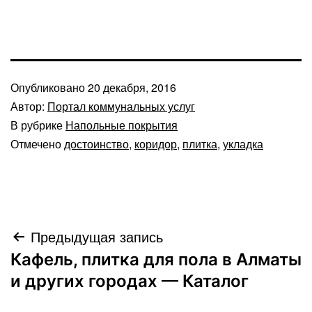
Опубликовано
20 декабря, 2016
Автор:
Портал коммунальных услуг
В рубрике
Напольные покрытия
Отмечено
достоинство
,
коридор
,
плитка
,
укладка
Навигация
Предыдущая запись
Кафель, плитка для пола в Алматы
по
и других городах — Каталог
записям