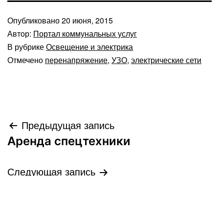
Опубликовано
20 июня, 2015
Автор:
Портал коммунальных услуг
В рубрике
Освещение и электрика
Отмечено
перенапряжение
,
УЗО
,
электрические сети
Навигация
Предыдущая запись
Аренда спецтехники
по
записям
Следующая запись
Гибкие полы