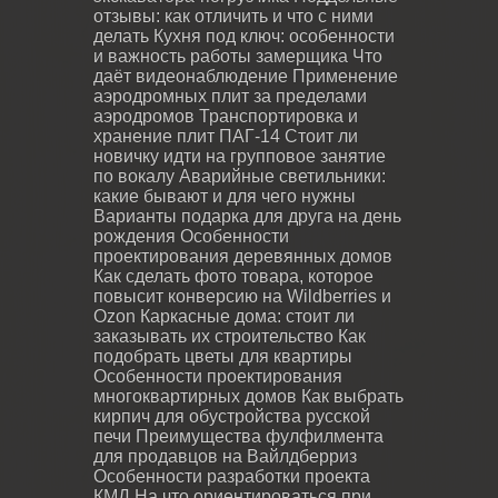
отзывы: как отличить и что с ними
делать
Кухня под ключ: особенности
и важность работы замерщика
Что
даёт видеонаблюдение
Применение
аэродромных плит за пределами
аэродромов
Транспортировка и
хранение плит ПАГ-14
Стоит ли
новичку идти на групповое занятие
по вокалу
Аварийные светильники:
какие бывают и для чего нужны
Варианты подарка для друга на день
рождения
Особенности
проектирования деревянных домов
Как сделать фото товара, которое
повысит конверсию на Wildberries и
Ozon
Каркасные дома: стоит ли
заказывать их строительство
Как
подобрать цветы для квартиры
Особенности проектирования
многоквартирных домов
Как выбрать
кирпич для обустройства русской
печи
Преимущества фулфилмента
для продавцов на Вайлдберриз
Особенности разработки проекта
КМД
На что ориентироваться при