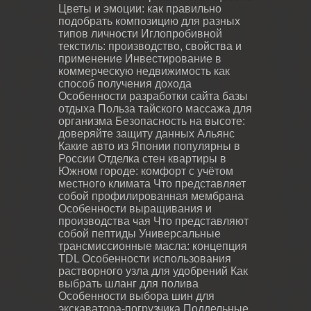
Цветы и эмоции: как правильно
подобрать композицию для разных
типов личности
Иглопробивной
текстиль: производство, свойства и
применение
Инвестирование в
коммерческую недвижимость как
способ получения дохода
Особенности разработки сайта базы
отдыха
Польза тайского массажа для
организма
Безопасность на высоте:
доверяйте защиту данных Альянс
Какие авто из Японии популярны в
России
Отделка стен квартиры в
Южном городе: комфорт с учётом
местного климата
Что представляет
собой профилированная мембрана
Особенности выращивания и
производства чая
Что представляют
собой пептиды
Универсальные
трансмиссионные масла: концепция
TDL
Особенности использования
растворного узла для удобрений
Как
выбрать шланг для полива
Особенности выбора шин для
экскаватора-погрузчика
Поддельные