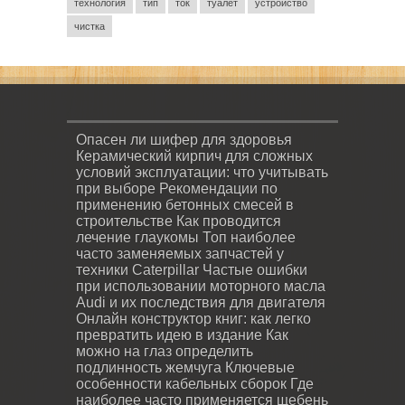
технология
тип
ток
туалет
устройство
чистка
Опасен ли шифер для здоровья
Керамический кирпич для сложных
условий эксплуатации: что учитывать
при выборе
Рекомендации по
применению бетонных смесей в
строительстве
Как проводится
лечение глаукомы
Топ наиболее
часто заменяемых запчастей у
техники Caterpillar
Частые ошибки
при использовании моторного масла
Audi и их последствия для двигателя
Онлайн конструктор книг: как легко
превратить идею в издание
Как
можно на глаз определить
подлинность жемчуга
Ключевые
особенности кабельных сборок
Где
наиболее часто применяется щебень