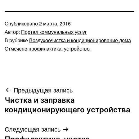
Опубликовано
2 марта, 2016
Автор:
Портал коммунальных услуг
В рубрике
Воздухоочистка и кондиционирование дома
Отмечено
профилактика
,
устройство
Навигация
Предыдущая запись
Чистка и заправка
по
кондиционирующего устройства
записям
Следующая запись