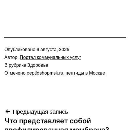
Опубликовано
6 августа, 2025
Автор:
Портал коммунальных услуг
В рубрике
Здоровье
Отмечено
peptidshopmsk.ru
,
пептиды в Москве
Навигация
Предыдущая запись
Что представляет собой
по
профилированная мембрана?