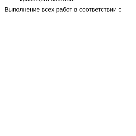
Выполнение всех работ в соответствии с
технологией позволяет получить
декоративный щебень с устойчивым
покрытием, которое останется ярким на
протяжении длительного времени.