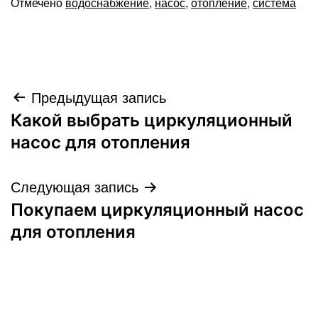
Отмечено
водоснабжение
,
насос
,
отопление
,
система
Навигация
Предыдущая запись
Какой выбрать циркуляционный
по
насос для отопления
записям
Следующая запись
Покупаем циркуляционный насос
для отопления