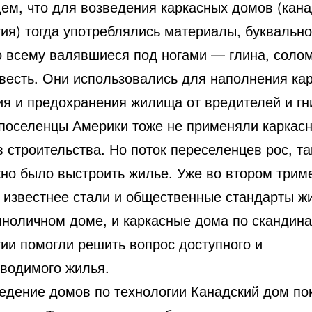
дем, что для возведения каркасных домов (кан
ия) тогда употреблялись материалы, буквально
о всему валявшиеся под ногами — глина, солома
звесть. Они использовались для наполнения кар
ия и предохранения жилища от вредителей и гн
поселенцы Америки тоже не применяли каркас
 строительства. Но поток переселенцев рос, та
жно было выстроить жилье. Уже во втором трим
е известнее стали и общественные стандарты ж
нноличном доме, и каркасные дома по скандин
гии помогли решить вопрос доступного и
зводимого жилья.
ведение домов по технологии Канадский дом по