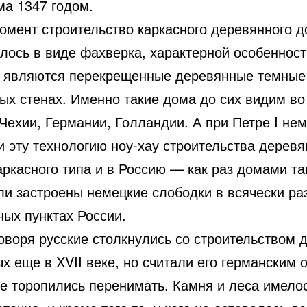
ма 1347 годом.
момент строительство каркасного деревянного 
лось в виде фахверка, характерной особеннос
о являются перекрещенные деревянные темные
ых стенах. Именно такие дома до сих видим во
Чехии, Германии, Голландии. А при Петре I не
и эту технологию ноу-хау строительства дерев
ркасного типа и в Россию — как раз домами та
ли застроены немецкие слободки в всячески ра
ных пунктах России.
оворя русские столкнулись со строительством 
х еще в XVII веке, но считали его германским
не торопились перенимать. Камня и леса имело