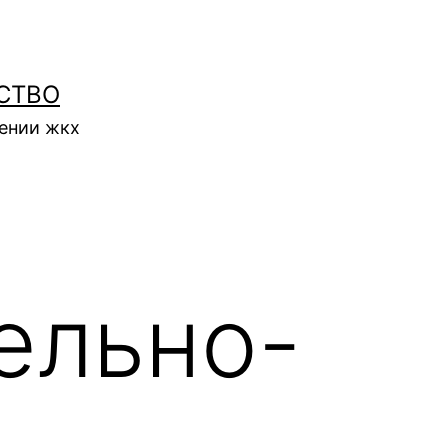
СТВО
нении жкх
ельно-