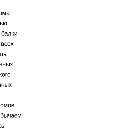
дома
тью
 балки
 всех
мцы
янных
кого
зных
домов
 обычаем
сь