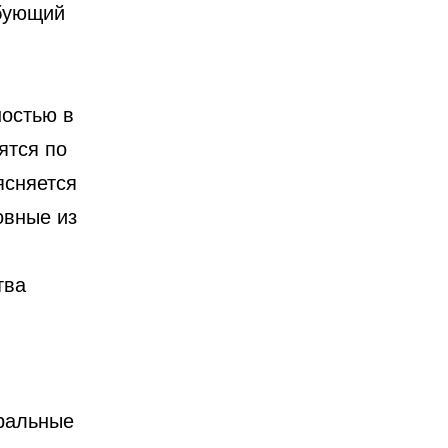
ебующий
остью в
ятся по
ясняется
овные из
тва
ральные