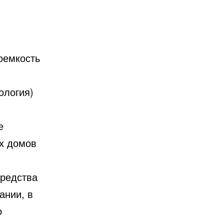
оемкость
ология)
е
ых домов
средства
ании, в
о