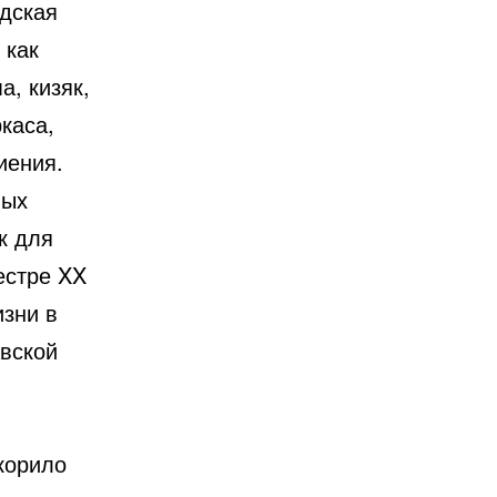
адская
 как
, кизяк,
каса,
иения.
ных
к для
естре XX
изни в
авской
корило