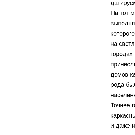
датируе
На тот 
выполня
которог
на светл
городах 
принесл
домов ка
рода бы
населен
Точнее г
каркасны
и даже 