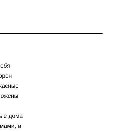
себя
орон
касные
оложены
ные дома
мами, в