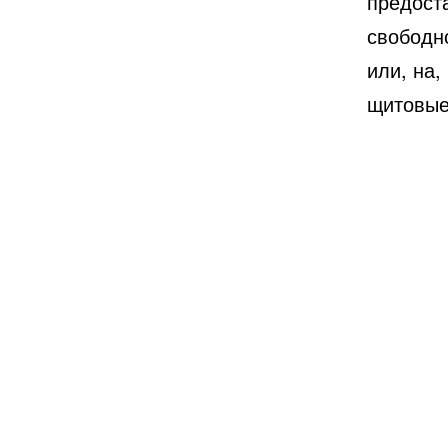
предоста
свободн
или, на,
щитовые