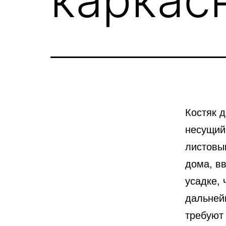
Костяк д
несущий
листовы
дома, в
усадке, 
дальней
требуют