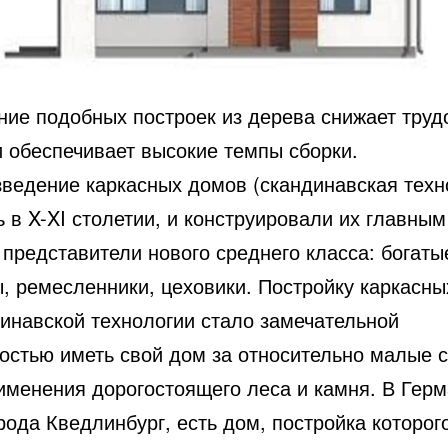
ние подобных построек из дерева снижает труд
и обеспечивает высокие темпы сборки.
зведение каркасных домов (скандинавская техн
 в X-XI столетии, и конструировали их главным
представители нового среднего класса: богаты
ы, ремесленники, цеховики. Постройку каркасн
динавской технологии стало замечательной
остью иметь свой дом за относительно малые 
именения дорогостоящего леса и камня. В Герм
рода Кведлинбург, есть дом, постройка которог