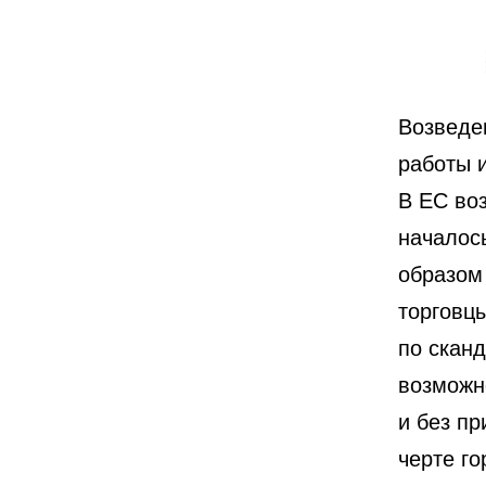
Возведе
работы 
В ЕС во
началось
образом 
торговц
по скан
возможн
и без пр
черте го