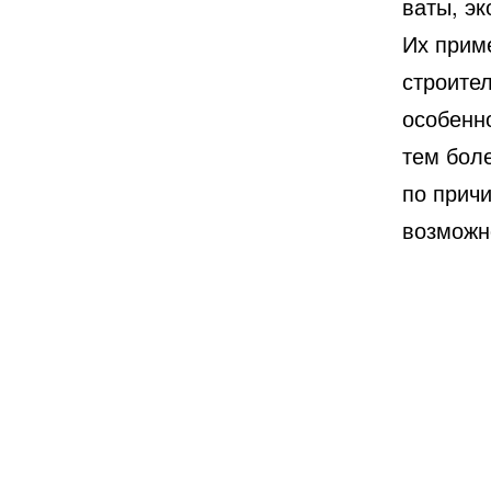
ваты, эк
Их прим
строите
особенно
тем бол
по причи
возможн