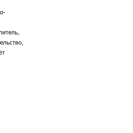
о-
литель,
ельство,
ёт