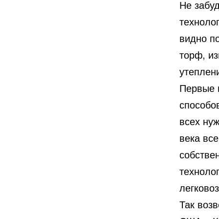
Не забу
технолог
видно п
торф, и
утеплен
Первые 
способов
всех ну
века вс
собстве
техноло
легково
Так воз