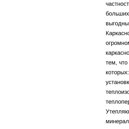
частнос
больших 
выгодны
Каркасн
огромно
каркасн
тем, чт
которых
установ
теплоиз
теплопе
Утепляю
минерал