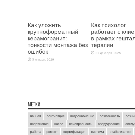
Как уложить
Как психолог
крупноформатный
работает с кли
керамогранит:
в рамках гештал
тонкости монтажа без
терапии
ошибок
21 декабря, 2025
5 января, 2026
МЕТКИ
ванная
вентиляция
водоснабжение
возможность
возни
напряжение
насос
неисправность
оборудование
обслу
работа
ремонт
сертификация
система
стабилизатор