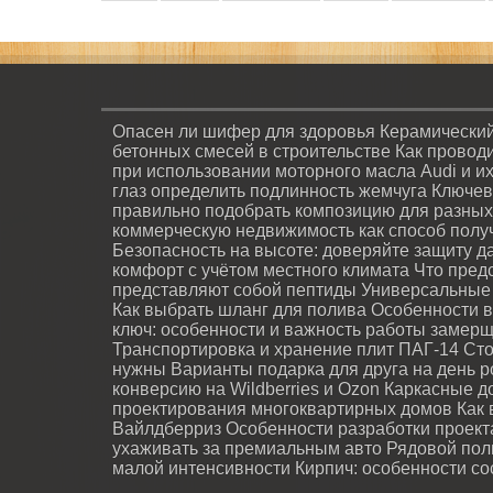
Опасен ли шифер для здоровья
Керамический
бетонных смесей в строительстве
Как провод
при использовании моторного масла Audi и и
глаз определить подлинность жемчуга
Ключев
правильно подобрать композицию для разных
коммерческую недвижимость как способ полу
Безопасность на высоте: доверяйте защиту 
комфорт с учётом местного климата
Что пред
представляют собой пептиды
Универсальные 
Как выбрать шланг для полива
Особенности в
ключ: особенности и важность работы замер
Транспортировка и хранение плит ПАГ-14
Сто
нужны
Варианты подарка для друга на день 
конверсию на Wildberries и Ozon
Каркасные до
проектирования многоквартирных домов
Как 
Вайлдберриз
Особенности разработки проек
ухаживать за премиальным авто
Рядовой пол
малой интенсивности
Кирпич: особенности со