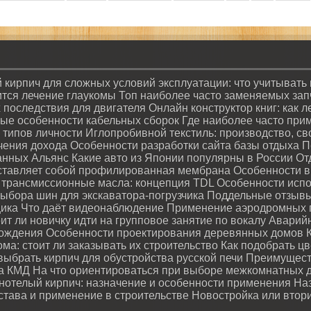
 кирпич для сложных условий эксплуатации: что учитывать
ится лечение глаукомы
Топ наиболее часто заменяемых запча
х последствия для двигателя
Онлайн конструктор книг: как 
ые особенности кабельных сборок
Где наиболее часто при
 типов личности
Иглопробивной текстиль: производство, с
чения дохода
Особенности разработки сайта базы отдыха
П
данных Альянс
Какие авто из Японии популярны в России
От
ставляет собой профилированная мембрана
Особенности в
трансмиссионные масла: концепция TDL
Особенности испо
ыбора шин для экскаватора-погрузчика
Поддельные отзывы:
щика
Что даёт видеонаблюдение
Применение аэродромных п
ит ли новичку идти на групповое занятие по вокалу
Аварийн
рождения
Особенности проектирования деревянных домов
ма: стоит ли заказывать их строительство
Как подобрать ц
выбрать кирпич для обустройства русской печи
Преимущест
та КМД
На что ориентироваться при выборе межкомнатных 
нотелый кирпич: назначение и особенности применения
На
става и применение в строительстве
Новостройка или втор