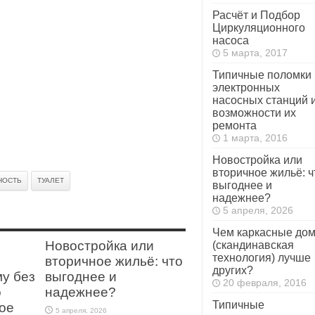
Расчёт и Подбор
Циркуляционного
насоса
5 марта, 2017
Типичные поломки
электронных
насосных станций 
возможности их
ремонта
1 марта, 2016
Новостройка или
вторичное жильё: ч
НОСТЬ
ТУАЛЕТ
выгоднее и
надежнее?
5 апреля, 2026
Чем каркасные до
Новостройка или
(скандинавская
технология) лучше
вторичное жильё: что
других?
му без
выгоднее и
20 февраля, 2016
о
надежнее?
Типичные
ое
5 апреля, 2026