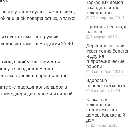
вки.
каркасных домов
(скандинавская
но отсутствие пустот. Как правило,
технология)
20 февраля, 2016
ой внешней поверхностью, а также
Причины неполадо
насосов
из пустотелых конструкций,
1 марта, 2016
 довольно-таки громоздкими 25-40
Деревянные сваи.
Укрепление берего
и другие
гидротехнические
стями, причём эти элементы
работы
пишутся в одновременно
3 сентября, 2015
ительно увеличат пространство.
Здоровье
персидской кошки
нате экстраординарные двери в
3 октября, 2024
такие двери для туалета и ванной
Каркасная
технология
строительства
домов. Каркасный
дом
29 июля, 2016