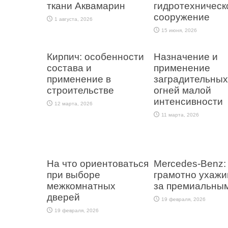
ткани Аквамарин
гидротехническ
сооружение
1 августа, 2026
15 июня, 2026
Кирпич: особенности
Назначение и
состава и
применение
применение в
заградительных
строительстве
огней малой
интенсивности
12 марта, 2026
11 марта, 2026
На что ориентоваться
Mercedes-Benz: 
при выборе
грамотно ухажи
межкомнатных
за премиальным
дверей
19 февраля, 2026
19 февраля, 2026