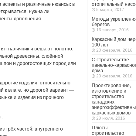
 аспекты и различные нюансы: в
отопительный насо
5 марта, 2017
открываться, нужна ли
ементы дополнения.
Методы укреплени
берегов
16 января, 2016
Каркасный дом чер
100 лет
епят наличник и вешают полотно.
20 февраля, 2016
льной древесины, слоённой
О строительстве
шпон и дорогостоящих пород или
панельно-каркасно
дома
20 февраля, 2016
орогие изделия, относительно
Проектирование,
й к влаге, но дорогой вариант —
изготовление и
строительство
ынке и изделия из прочного
канадских
энергоэффективны
каркасных домов
н.
29 июля, 2016
Плюсы
из трёх частей: внутреннего
строительство