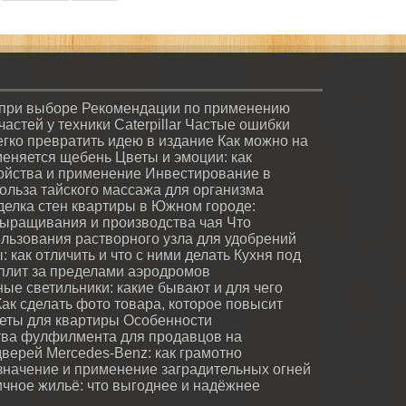
 при выборе
Рекомендации по применению
стей у техники Caterpillar
Частые ошибки
легко превратить идею в издание
Как можно на
меняется щебень
Цветы и эмоции: как
войства и применение
Инвестирование в
ольза тайского массажа для организма
делка стен квартиры в Южном городе:
ыращивания и производства чая
Что
льзования растворного узла для удобрений
 как отличить и что с ними делать
Кухня под
лит за пределами аэродромов
ые светильники: какие бывают и для чего
Как сделать фото товара, которое повысит
веты для квартиры
Особенности
ва фулфилмента для продавцов на
дверей
Mercedes-Benz: как грамотно
значение и применение заградительных огней
ичное жильё: что выгоднее и надёжнее