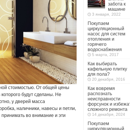
забота к
машине
3 января, 2022
Покупаем
циркуляционный
насос для систем
отопления и
горячего
водоснабжения
5 марта, 2017
Как выбирать
кафельную плитку
для пола?
20 декабря, 2016
ной стоимостью. От общей цены
Как вовремя
распознать
 которого будут сделаны. Не
неисправности
отно, у дверей масса
форсунок и избежа
обка, наличники, навесы и петли,
сложного ремонта
14 декабря, 2024
е принимать во внимание и эти
Покупаем
циркуляционный