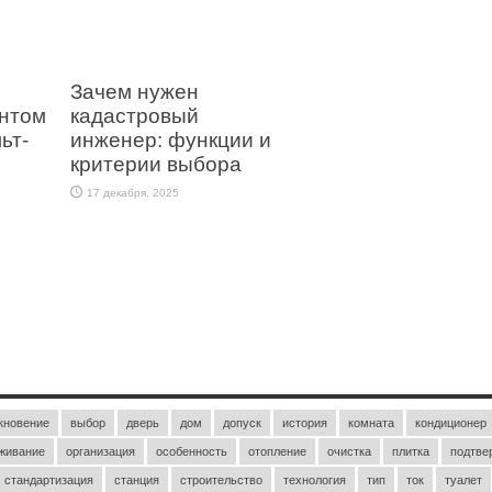
Зачем нужен
ентом
кадастровый
ьт-
инженер: функции и
критерии выбора
17 декабря, 2025
кновение
выбор
дверь
дом
допуск
история
комната
кондиционер
живание
организация
особенность
отопление
очистка
плитка
подтве
стандартизация
станция
строительство
технология
тип
ток
туалет