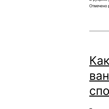
Отмечено
Как
ван
сп