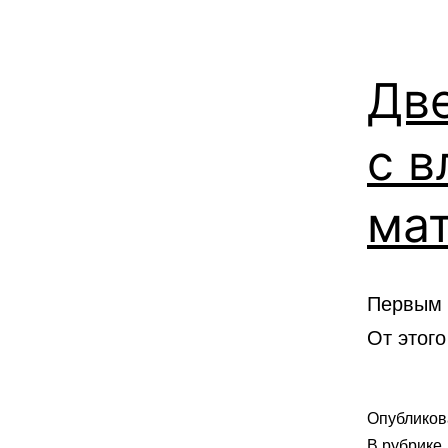
Две
с в
ма
Первым 
От этого
Опублико
В рубрике