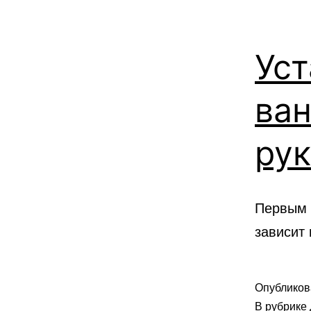
Уст
ван
ру
Первым 
зависит
Опублико
В рубрике