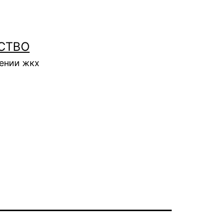
СТВО
нении жкх