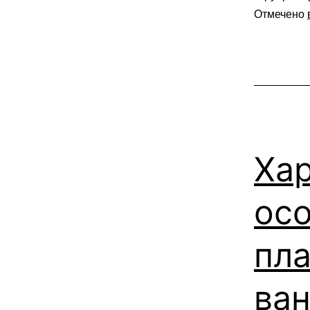
Отмечено
Ха
осо
пла
ва