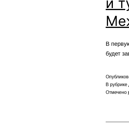
и т
Ме
В перву
будет з
Опублико
В рубрике
Отмечено