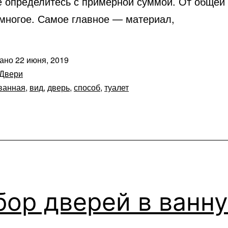
е определитесь с примерной суммой. От общей
 многое. Самое главное — материал,
вано
22 июня, 2019
Двери
ванная
,
вид
,
дверь
,
способ
,
туалет
бор дверей в ванн