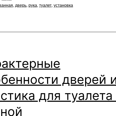
ванная
,
дверь
,
рука
,
туалет
,
установка
рактерные
бенности дверей 
стика для туалета
нной