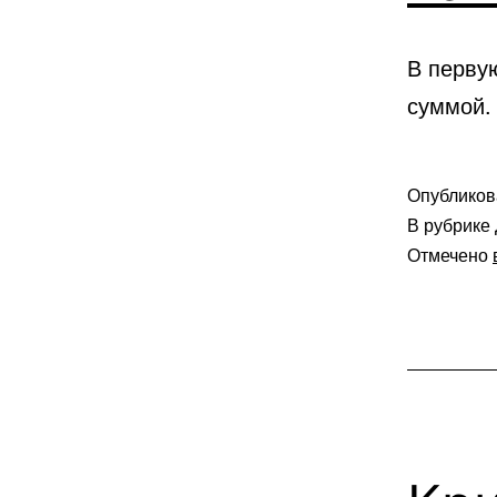
В перву
суммой. 
Опублико
В рубрике
Отмечено