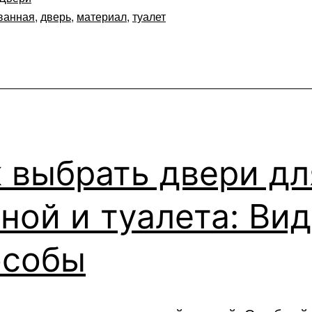
ванная
,
дверь
,
материал
,
туалет
 выбрать двери дл
ной и туалета: Ви
особы