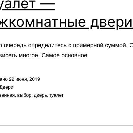
уалет —
жкомнатные двери
ю очередь определитесь с примерной суммой. О
ависеть многое. Самое основное
вано
22 июня, 2019
Двери
ванная
,
выбор
,
дверь
,
туалет