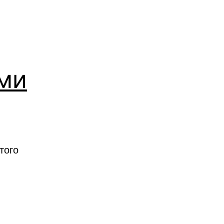
ими
того