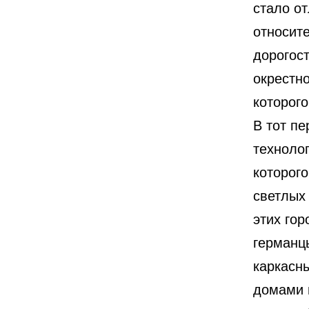
стало о
относит
дорогост
окрестно
которого
В тот пе
техноло
которог
светлых 
этих гор
германц
каркасн
домами 