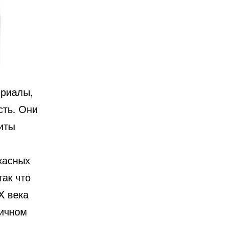
ериалы,
сть. Они
иты
касных
так что
X века
личном