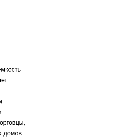
емкость
ает
м
е
торговцы,
х домов