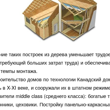
ние таких построек из дерева уменьшает трудо
(требующий больших затрат труда) и обеспечив
 темпы монтажа.
роительство домов по технологии Канадский до
 в X-XI веке, и сооружали их в штатном режим
ители middle class (среднего класса): богатые 
нники, цеховики. Постройку панельно-каркасны