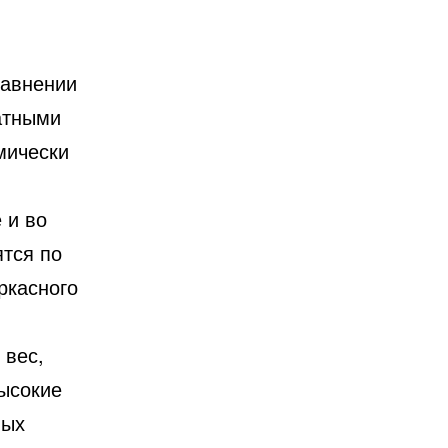
равнении
атными
мически
 и во
тся по
ркасного
 вес,
ысокие
вых