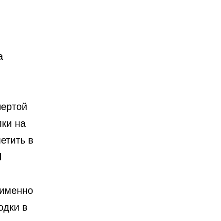
а
я
чертой
ки на
етить в
I
 именно
одки в