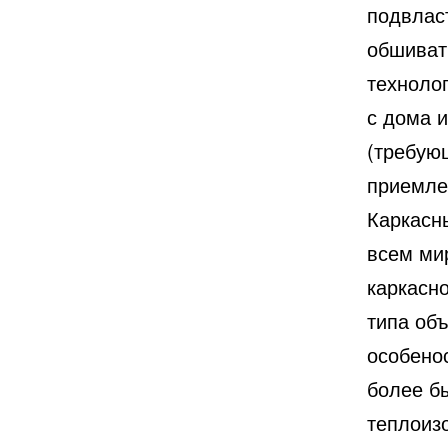
подвлас
обшивать
техноло
с дома 
(требую
приемл
Каркасн
всем ми
каркасн
типа об
особено
более б
теплоиз