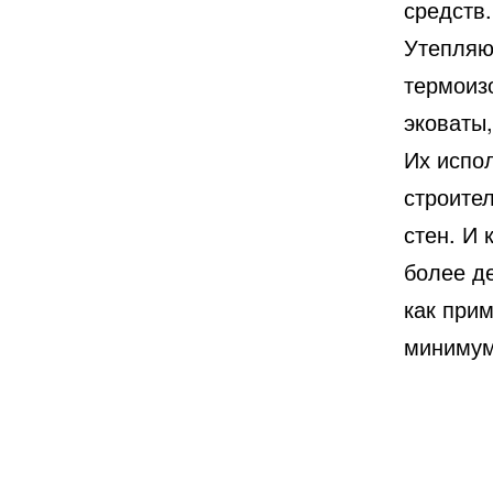
средств.
Утепляю
термоиз
эковаты,
Их испо
строите
стен. И 
более де
как прим
минимум