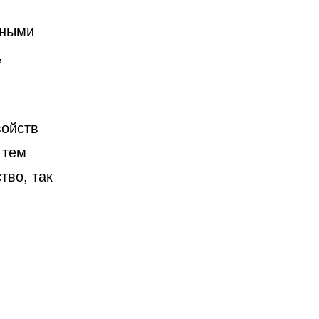
ьными
,
войств
 тем
тво, так