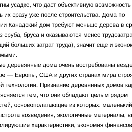
тны усадке, что дает объективную возможность
 их сразу уже после строительства. Дома по
гии Канадский дом требуют меньше дерева в с
из сруба, бруса и оказываются менее трудозатр
щий больших затрат труда), значит еще и эконо
емыми.
ые деревянные дома очень востребованы везде
ре — Европы, США и других странах мира строя
ой технологии. Признание деревянных домов ка
ъясняется тем, что они обладают целым рядом
стей, основополагающие из которых: маленький
ыстрота возведения, экологичные материалы, в
олирующие характеристики, экономия финансо