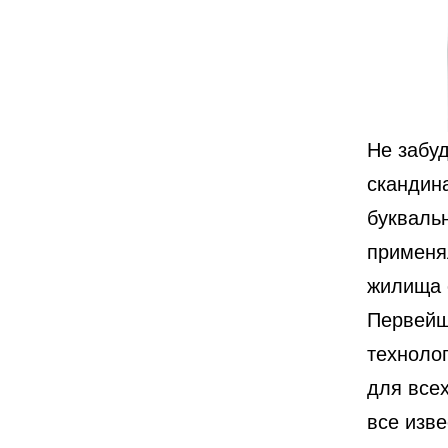
Не забуд
скандин
буквальн
применя
жилища 
Первейш
технолог
для всех
все изв