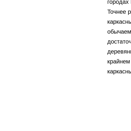
городах 
Точнее 
каркасны
обычаем
достаточ
деревян
крайнем 
каркасн