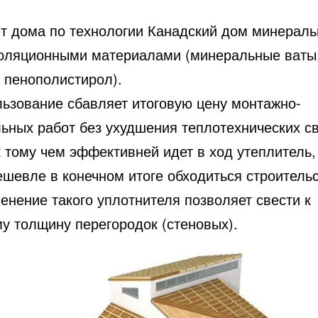
т дома по технологии Канадский дом минерал
оляционными материалами (минеральные ваты
 пенополистирол).
льзование сбавляет итоговую цену монтажно-
льных работ без ухудшения теплотехнических с
к тому чем эффективней идет в ход утеплитель,
шевле в конечном итоге обходиться строительс
енение такого уплотнителя позволяет свести к
у толщину перегородок (стеновых).