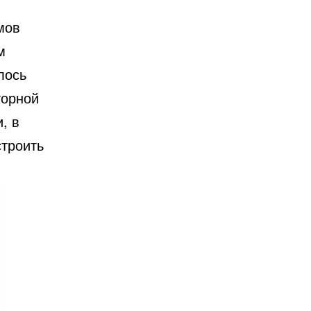
мов
м
лось
торной
, в
строить