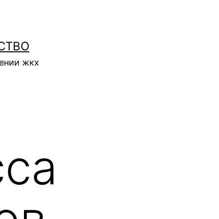
СТВО
нении жкх
сса
ов