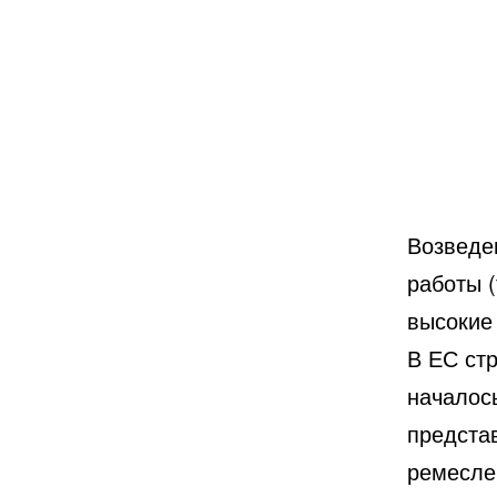
Возведе
работы 
высокие
В ЕС ст
началось
представ
ремесле