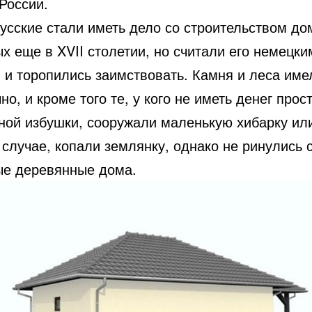
России.
русские стали иметь дело со строительством до
х еще в XVII столетии, но считали его немецки
 и торопились заимствовать. Камня и леса име
но, и кроме того те, у кого не иметь денег прос
ной избушки, сооружали маленькую хибарку или
случае, копали землянку, однако не ринулись 
ые деревянные дома.