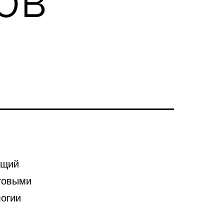
ущий
стовыми
логии