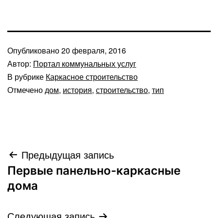
Опубликовано
20 февраля, 2016
Автор:
Портал коммунальных услуг
В рубрике
Каркасное строительство
Отмечено
дом
,
история
,
строительство
,
тип
Навигация
Предыдущая запись
Первые панельно-каркасные
по
дома
записям
Следующая запись