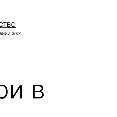
СТВО
нении жкх
ри в
: