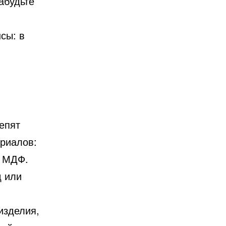
забудьте
сы: в
репят
ериалов:
й МДФ.
д или
изделия,