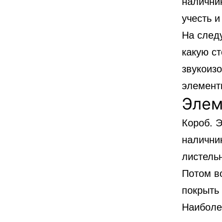
наличник
учесть и
На след
какую ст
звукоиз
элемент
Элем
Короб. Э
налични
листель
Потом в
покрыть
Наиболе