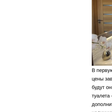
В перву
цены за
будут он
туалета
дополни