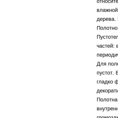
относит
влажной
дерева.
Полотно
Пустотел
частей: 
периоди
Для пол
пустот. 
гладко 
декорат
Полотна 
внутрен
громоздк