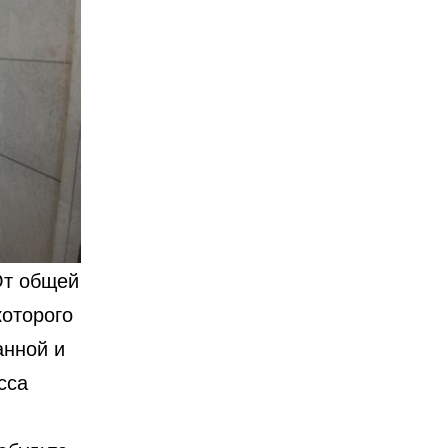
От общей
оторого
анной и
сса