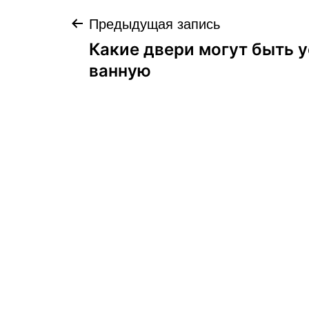
Навигация
Предыдущая запись
Какие двери могут быть 
по
ванную
записям