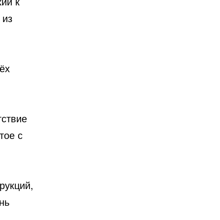
ий к
 из
рёх
тствие
тое с
рукций,
нь