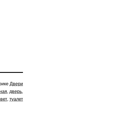
рике
Двери
ная
,
дверь
,
овет
,
туалет