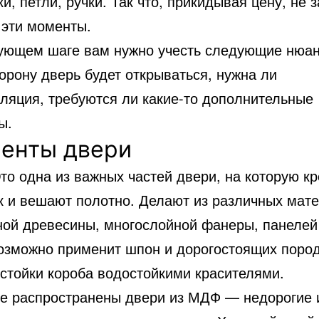
и, петли, ручки. Так что, прикидывая цену, не 
 эти моменты.
ующем шаге вам нужно учесть следующие нюан
орону дверь будет открываться, нужна ли
оляция, требуются ли какие-то дополнительные
ы.
енты двери
то одна из важных частей двери, на которую к
к и вешают полотно. Делают из различных мат
ной древесины, многослойной фанеры, панеле
озможно применит шпон и дорогостоящих поро
 стойки короба водостойкими красителями.
е распространены двери из МДФ — недорогие 