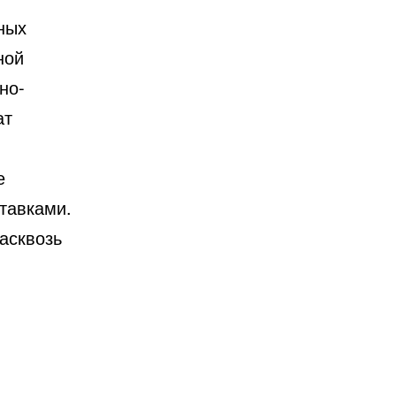
ных
ной
но-
ат
е
тавками.
насквозь