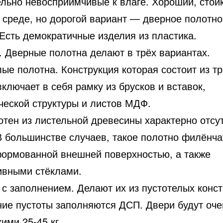
ельно невосприимчивые к влаге. Хороший, стойк
 среде, но дорогой вариант — дверное полотно
 Есть демократичные изделия из пластика.
. Дверные полотна делают в трёх вариантах.
ые полотна. Конструкция которая состоит из т
включает в себя рамку из брусков и вставок,
ческой структуры и листов МДФ.
отен из листельной древесины характерно отсу
В большинстве случаев, такое полотно филёнча
формованной внешней поверхностью, а также
ивными стёклами.
с заполнением. Делают их из пустотелых конст
ние пустоты заполняются ДСП. Двери будут оче
ими 25-45 кг.