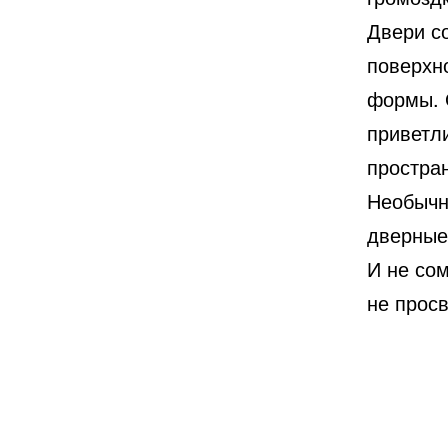
Двери с
поверхн
формы. 
приветл
простра
Необычн
дверные
И не сом
не прос